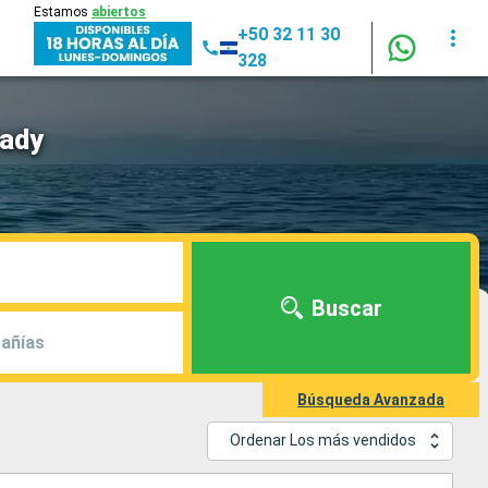
Estamos
abiertos
+50 32 11 30
328
Lady
Buscar
añías
Búsqueda Avanzada
Ordenar Los más vendidos