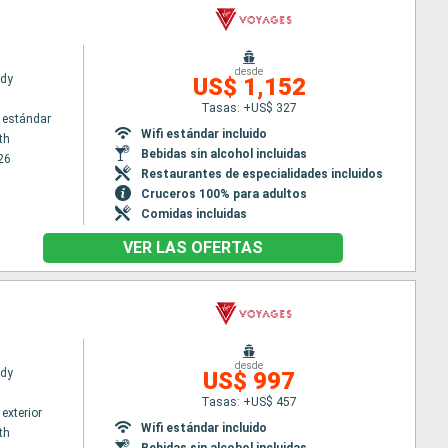
desde
ady
US$ 1,152
Tasas: +US$ 327
 estándar
Wifi estándar incluido
th
Bebidas sin alcohol incluidas
26
Restaurantes de especialidades incluidos
Cruceros 100% para adultos
Comidas incluidas
VER LAS OFERTAS
desde
ady
US$ 997
Tasas: +US$ 457
exterior
Wifi estándar incluido
th
Bebidas sin alcohol incluidas