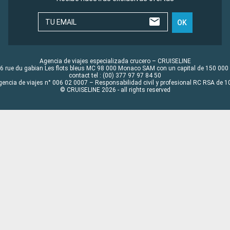
TU EMAIL
OK
Agencia de viajes especializada crucero – CRUISELINE
6 rue du gabian Les flots bleus MC 98 000 Monaco SAM con un capital de 150 000
contact tel : (00) 377 97 97 84 50
gencia de viajes n° 006 02 0007 – Responsabilidad civil y profesional RC RSA de
© CRUISELINE 2026 - all rights reserved