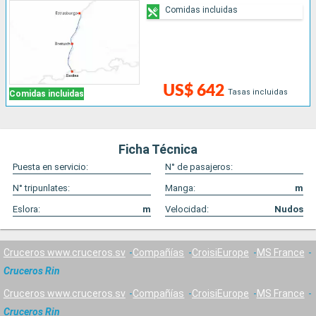
Comidas incluidas
US$ 642
Tasas incluidas
Comidas incluidas
Ficha Técnica
Puesta en servicio:
N° de pasajeros:
N° tripunlates:
Manga:
m
Eslora:
m
Velocidad:
Nudos
Cruceros www.cruceros.sv
Compañías
CroisiEurope
MS France
Cruceros Rin
Cruceros www.cruceros.sv
Compañías
CroisiEurope
MS France
Cruceros Rin