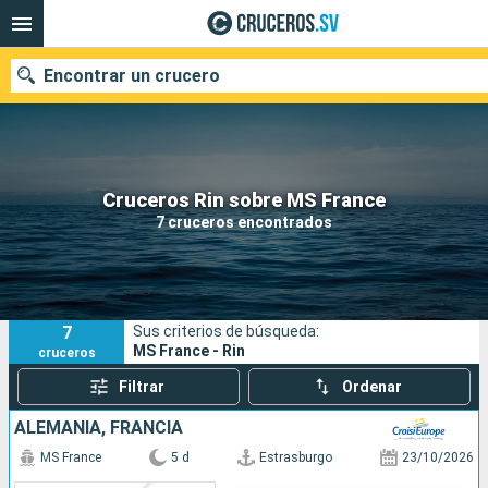
Encontrar un crucero
Nuestros destinos
Cruceros Rin sobre MS France
7 cruceros encontrados
Fecha de salida
Puertos
Compañías
7
Sus criterios de búsqueda:
Buscar
MS France - Rin
cruceros
Filtrar
Ordenar
ALEMANIA, FRANCIA
MS France
5 d
Estrasburgo
23/10/2026