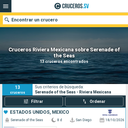
Encontrar un crucero
Cruceros Riviera Mexicana sobre Serenade of
Nuestros destinos
the Seas
13 cruceros encontrados
Fecha de salida
Puertos
Compañías
13
Sus criterios de búsqueda:
Buscar
Serenade of the Seas - Riviera Mexicana
cruceros
Filtrar
Ordenar
ESTADOS UNIDOS, MÉXICO
Serenade of the Seas
8 d
San Diego
18/10/2026