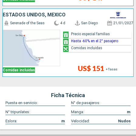
ESTADOS UNIDOS, MÉXICO
Serenade of the Seas
4 d
San Diego
21/01/2027
Precio especial familias
Hasta -60% en el 2° pasajero
Comidas incluidas
US$ 151
+Tasas
Comidas incluidas
Ficha Técnica
Puesta en servicio:
N° de pasajeros:
N° tripunlates:
Manga:
m
Eslora:
m
Velocidad:
Nudos