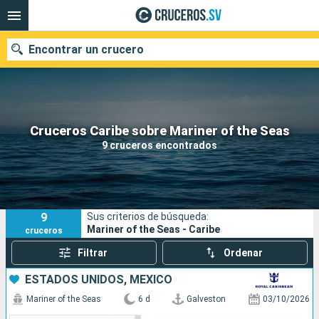
Encontrar un crucero
Nuestros destinos
Cruceros Caribe sobre Mariner of the Seas
9 cruceros encontrados
Fecha de salida
Puertos
Compañías
9
Sus criterios de búsqueda:
Buscar
Mariner of the Seas - Caribe
cruceros
Filtrar
Ordenar
ESTADOS UNIDOS, MÉXICO
Mariner of the Seas
6 d
Galveston
03/10/2026