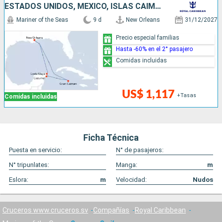
ESTADOS UNIDOS, MÉXICO, ISLAS CAIMÁN
Mariner of the Seas
9 d
New Orleans
31/12/2027
Precio especial familias
Hasta -60% en el 2° pasajero
Comidas incluidas
US$ 1,117
+Tasas
Comidas incluidas
Ficha Técnica
Puesta en servicio:
N° de pasajeros:
N° tripunlates:
Manga:
m
Eslora:
m
Velocidad:
Nudos
Cruceros www.cruceros.sv
Compañías
Royal Caribbean