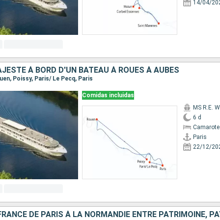
14/04/20
AJESTÉ À BORD D'UN BATEAU À ROUES À AUBES
ouen, Poissy, Paris/ Le Pecq, Paris
Comidas incluidas
MS R.E. W
6 d
Camarote 
Paris
22/12/20