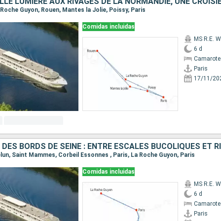
La Roche Guyon, Rouen, Mantes la Jolie, Poissy, Paris
Comidas incluidas
MS R.E. W
6 d
Camarote 
Paris
17/11/20
Melun, Saint Mammes, Corbeil Essonnes , Paris, La Roche Guyon, Paris
Comidas incluidas
MS R.E. W
6 d
Camarote 
Paris