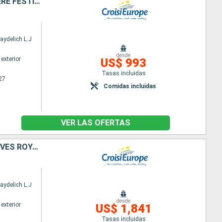
DE PARIS, LA VILLE LUMIÈRE AUX RIVAGES DE LA NORMANDIE, UNE CROISIÈRE FESTIVE ET GOURMANDE SUR LA SEINE À BORD D'UN BATEAU À ROUE À AUBES
aydelich L.J
desde
exterior
US$ 993
Tasas incluidas
27
Comidas incluidas
VER LAS OFERTAS
PETITS BIJOUX DES BORDS DE SEINE : ENTRE ESCALES BUCOLIQUES ET RIVES ROYALES
aydelich L.J
desde
exterior
US$ 1,841
Tasas incluidas