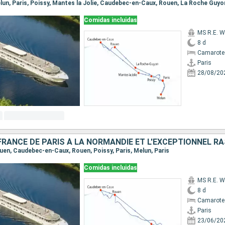
Melun, Paris, Poissy, Mantes la Jolie, Caudebec-en-Caux, Rouen, La Roche Guyo
Comidas incluidas
MS R.E. W
8 d
Camarote 
Paris
28/08/20
Rouen, Caudebec-en-Caux, Rouen, Poissy, Paris, Melun, Paris
Comidas incluidas
MS R.E. W
8 d
Camarote 
Paris
23/06/20