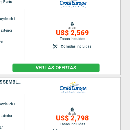
n, Paris
aydelich L.J
desde
exterior
US$ 2,569
Tasas incluidas
26
Comidas incluidas
VER LAS OFERTAS
L'HISTOIRE DE FRANCE DE PARIS À LA NORMANDIE ET L'EXCEPTIONNEL RASSEMBLEMENT DE GRANDS VOILIERS DE L'ARMADA DE ROUEN
aydelich L.J
desde
exterior
US$ 2,798
Tasas incluidas
27