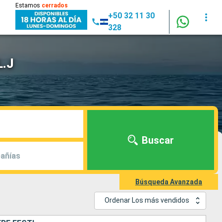
Estamos
cerrados
+50 32 11 30
328
L.J
Buscar
añías
Búsqueda Avanzada
Ordenar Los más vendidos