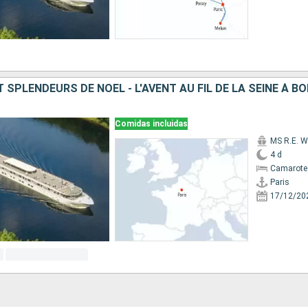
Comidas incluidas
MS R.E. W
4 d
Camarote 
Paris
17/12/20