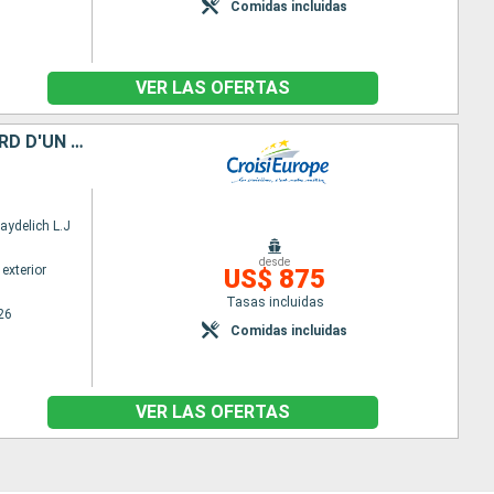
Comidas incluidas
VER LAS OFERTAS
HIVER ROYAL ET SPLENDEURS DE NOËL - L'AVENT AU FIL DE LA SEINE À BORD D'UN BATEAU À ROUES À AUBES
aydelich L.J
desde
exterior
US$ 875
Tasas incluidas
26
Comidas incluidas
VER LAS OFERTAS