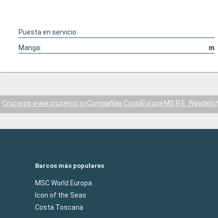
Puesta en servicio:
Manga:
m
Cruceros www.cruceros.sv
Compañías
CroisiEurope
MS R.E. Waydelich
Barcos más populares
MSC World Europa
Icon of the Seas
Costa Toscana