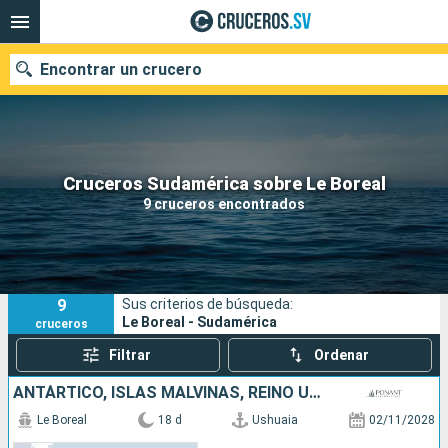
Encontrar un crucero
Nuestros destinos
Cruceros Sudamérica sobre Le Boreal
9 cruceros encontrados
Fecha de salida
Puertos
Compañías
9
Sus criterios de búsqueda:
Buscar
Le Boreal - Sudamérica
cruceros
Filtrar
Ordenar
ANTÁRTICO, ISLAS MALVINAS, REINO UNIDO, ARGENTINA
Le Boreal
18 d
Ushuaia
02/11/2028