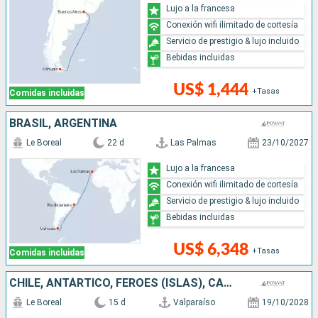
Lujo a la francesa
Conexión wifi ilimitado de cortesía
Servicio de prestigio & lujo incluido
Bebidas incluidas
US$ 1,444
+Tasas
Comidas incluidas
BRASIL, ARGENTINA
Le Boreal
22 d
Las Palmas
23/10/2027
Lujo a la francesa
Conexión wifi ilimitado de cortesía
Servicio de prestigio & lujo incluido
Bebidas incluidas
US$ 6,348
+Tasas
Comidas incluidas
CHILE, ANTÁRTICO, FÉROES (ISLAS), CANADÁ, ARGENTINA, DINAMARCA
Le Boreal
15 d
Valparaíso
19/10/2028