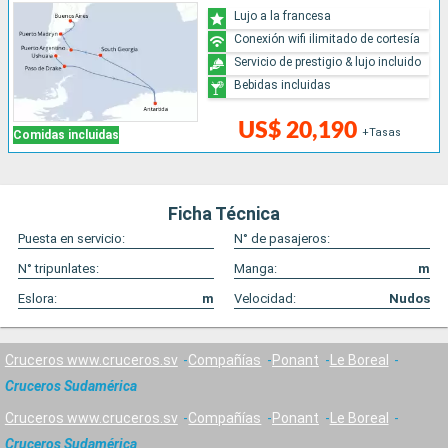
Lujo a la francesa
Conexión wifi ilimitado de cortesía
Servicio de prestigio & lujo incluido
Bebidas incluidas
US$ 20,190
+Tasas
Comidas incluidas
Ficha Técnica
Puesta en servicio:
N° de pasajeros:
N° tripunlates:
Manga:
m
Eslora:
m
Velocidad:
Nudos
Cruceros www.cruceros.sv
Compañías
Ponant
Le Boreal
Cruceros Sudamérica
Cruceros www.cruceros.sv
Compañías
Ponant
Le Boreal
Cruceros Sudamérica