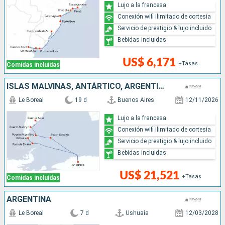
Lujo a la francesa
Conexión wifi ilimitado de cortesía
Servicio de prestigio & lujo incluido
Bebidas incluidas
US$ 6,171
+Tasas
Comidas incluidas
ISLAS MALVINAS, ANTÁRTICO, ARGENTINA
Le Boreal
19 d
Buenos Aires
12/11/2026
Lujo a la francesa
Conexión wifi ilimitado de cortesía
Servicio de prestigio & lujo incluido
Bebidas incluidas
US$ 21,521
+Tasas
Comidas incluidas
ARGENTINA
Le Boreal
7 d
Ushuaia
12/03/2028