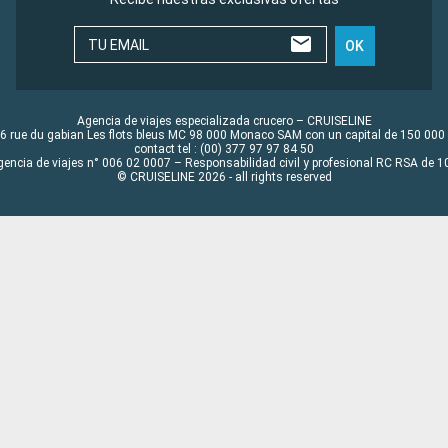
TU EMAIL
OK
Agencia de viajes especializada crucero – CRUISELINE
6 rue du gabian Les flots bleus MC 98 000 Monaco SAM con un capital de 150 000
contact tel : (00) 377 97 97 84 50
gencia de viajes n° 006 02 0007 – Responsabilidad civil y profesional RC RSA de
© CRUISELINE 2026 - all rights reserved