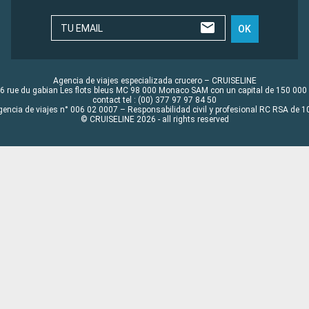
TU EMAIL
OK
Agencia de viajes especializada crucero – CRUISELINE
6 rue du gabian Les flots bleus MC 98 000 Monaco SAM con un capital de 150 000
contact tel : (00) 377 97 97 84 50
gencia de viajes n° 006 02 0007 – Responsabilidad civil y profesional RC RSA de
© CRUISELINE 2026 - all rights reserved