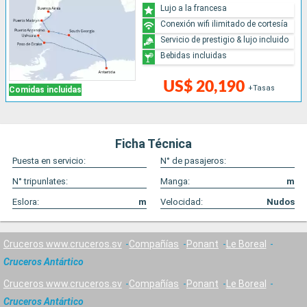
Lujo a la francesa
Conexión wifi ilimitado de cortesía
Servicio de prestigio & lujo incluido
Bebidas incluidas
US$ 20,190
+Tasas
Comidas incluidas
Ficha Técnica
Puesta en servicio:
N° de pasajeros:
N° tripunlates:
Manga:
m
Eslora:
m
Velocidad:
Nudos
Cruceros www.cruceros.sv
Compañías
Ponant
Le Boreal
Cruceros Antártico
Cruceros www.cruceros.sv
Compañías
Ponant
Le Boreal
Cruceros Antártico