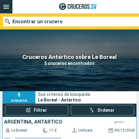
Encontrar un crucero
Nuestros destinos
Cruceros Antártico sobre Le Boreal
5 cruceros encontrados
Fecha de salida
Puertos
Compañías
5
Sus criterios de búsqueda:
Buscar
Le Boreal - Antártico
cruceros
Filtrar
Ordenar
ARGENTINA, ANTÁRTICO
Le Boreal
11 d
Ushuaia
09/12/2028