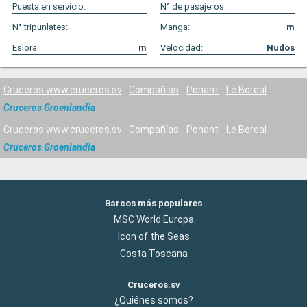
Puesta en servicio:
N° de pasajeros:
N° tripunlates:
Manga:
m
Eslora:
m
Velocidad:
Nudos
Cruceros www.cruceros.sv
Compañías
Ponant
Le Boreal
Cruceros Groenlandia
Cruceros www.cruceros.sv
Compañías
Ponant
Le Boreal
Cruceros Groenlandia
Barcos más populares
MSC World Europa
Icon of the Seas
Costa Toscana
Cruceros.sv
¿Quiénes somos?