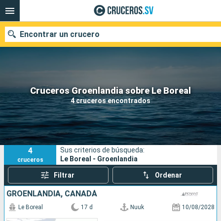
Encontrar un crucero
Nuestros destinos
Cruceros Groenlandia sobre Le Boreal
4 cruceros encontrados
Fecha de salida
Puertos
Compañías
4
Sus criterios de búsqueda:
Buscar
Le Boreal - Groenlandia
cruceros
Filtrar
Ordenar
GROENLANDIA, CANADÁ
Le Boreal
17 d
Nuuk
10/08/2028