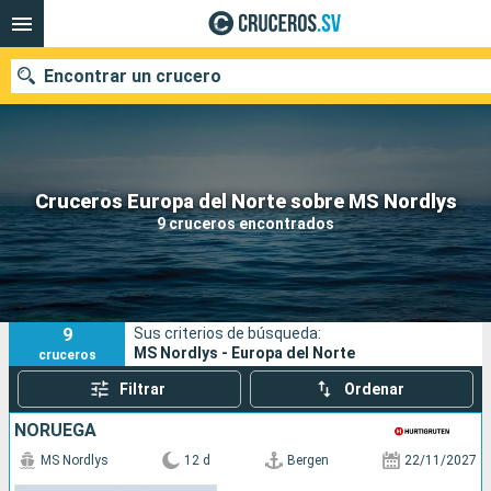
Encontrar un crucero
Nuestros destinos
Cruceros Europa del Norte sobre MS Nordlys
9 cruceros encontrados
Fecha de salida
Puertos
Compañías
9
Sus criterios de búsqueda:
Buscar
MS Nordlys - Europa del Norte
cruceros
Filtrar
Ordenar
NORUEGA
MS Nordlys
12 d
Bergen
22/11/2027