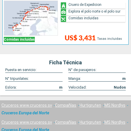
Cruero de Expedicion
Explora el polo norte o el polo sur
Comidas incluidas
US$ 3,431
Tasas incluidas
Comidas incluidas
Ficha Técnica
Puesta en servicio:
N° de pasajeros:
N° tripunlates:
Manga:
m
Eslora:
m
Velocidad:
Nudos
Cruceros www.cruceros.sv
Compañías
Hurtigruten
MS Nordlys
Cruceros Europa del Norte
Cruceros www.cruceros.sv
Compañías
Hurtigruten
MS Nordlys
Cruceros Europa del Norte