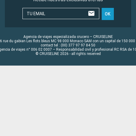
TU EMAIL
OK
Agencia de viajes especializada crucero – CRUISELINE
6 rue du gabian Les flots bleus MC 98 000 Monaco SAM con un capital de 150 000
contact tel : (00) 377 97 97 84 50
gencia de viajes n° 006 02 0007 – Responsabilidad civil y profesional RC RSA de
© CRUISELINE 2026 - all rights reserved