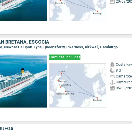
20/09/20
AN BRETAÑA, ESCOCIA
go, Newcastle Upon Tyne, Queensferry, Inverness, Kirkwall, Hamburgo
Comidas incluidas
Costa Fa
8 d
Camarote
Hamburg
05/09/20
RUEGA