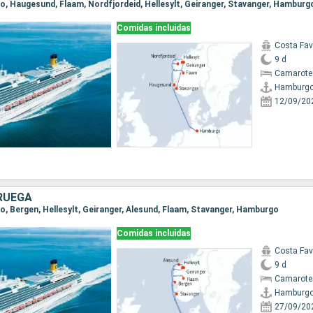
go, Haugesund, Flaam, Nordfjordeid, Hellesylt, Geiranger, Stavanger, Hamburg
Comidas incluidas
Costa Fa
9 d
Camarote
Hamburg
12/09/20
RUEGA
go, Bergen, Hellesylt, Geiranger, Alesund, Flaam, Stavanger, Hamburgo
Comidas incluidas
Costa Fa
9 d
Camarote
Hamburg
27/09/20