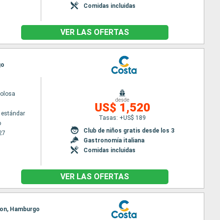
Comidas incluidas
VER LAS OFERTAS
go
volosa
desde
US$ 1,520
 estándar
Tasas: +US$ 189
o
Club de niños gratis desde los 3
27
Gastronomía italiana
Comidas incluidas
VER LAS OFERTAS
pton, Hamburgo