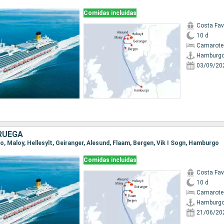
Comidas incluidas
Costa Fa
10 d
Camarote
Hamburg
03/09/20
RUEGA
o, Maloy, Hellesylt, Geiranger, Alesund, Flaam, Bergen, Vik I Sogn, Hamburgo
Comidas incluidas
Costa Fa
10 d
Camarote
Hamburg
21/06/20