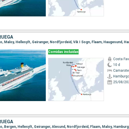
RUEGA
o, Maloy, Hellesylt, Geiranger, Nordfjordeid, Vik I Sogn, Flaam, Haugesund, 
Comidas incluidas
Costa Fa
10 d
Camarote
Hamburg
25/08/20
RUEGA
o, Bergen, Hellesylt, Geiranger, Alesund, Nordfjordeid, Flaam, Maloy, Hambur