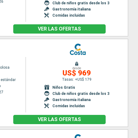
26
Club de niños gratis desde los 3
Gastronomía italiana
Comidas incluidas
VER LAS OFERTAS
volosa
desde
US$ 969
Tasas: +US$ 179
 estándar
o
Niños Gratis
27
Club de niños gratis desde los 3
Gastronomía italiana
Comidas incluidas
VER LAS OFERTAS