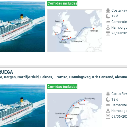
Comidas incluidas
Costa Fa
12 d
Camarote
Hamburg
25/08/20
RUEGA
go, Bergen, Nordfjordeid, Leknes, Tromso, Honningsvag, Kristiansand, Alesu
Comidas incluidas
Costa Fa
13 d
Camarote
Hamburg
09/06/20