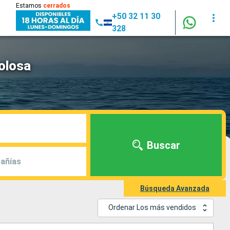
Estamos
cerrados
+50 32 11 30
328
olosa
Buscar
añías
Búsqueda Avanzada
Ordenar Los más vendidos