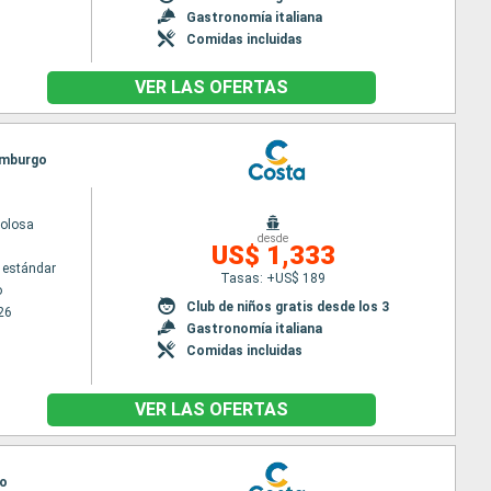
Gastronomía italiana
Comidas incluidas
VER LAS OFERTAS
Hamburgo
volosa
desde
US$ 1,333
 estándar
Tasas: +US$ 189
o
Club de niños gratis desde los 3
26
Gastronomía italiana
Comidas incluidas
VER LAS OFERTAS
go