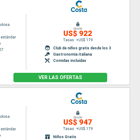
volosa
desde
US$ 922
 estándar
Tasas: +US$ 179
o
Club de niños gratis desde los 3
27
Gastronomía italiana
Comidas incluidas
VER LAS OFERTAS
volosa
desde
US$ 947
Tasas: +US$ 179
 estándar
o
Niños Gratis