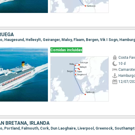
RUEGA
go, Haugesund, Hellesylt, Geiranger, Maloy, Flaam, Bergen, Vik I Sogn, Hambur
Comidas incluidas
Costa Fa
10 d
Camarote
Hamburg
12/07/20
AN BRETAÑA, IRLANDA
go, Portland, Falmouth, Cork, Dun Laoghaire, Liverpool, Greenock, Southam