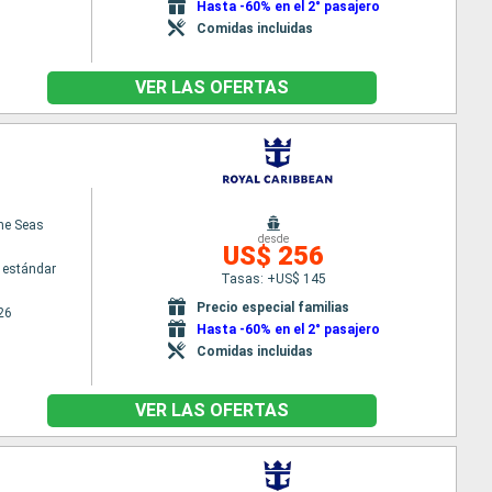
Hasta -60% en el 2° pasajero
Comidas incluidas
VER LAS OFERTAS
the Seas
desde
US$ 256
 estándar
Tasas: +US$ 145
Precio especial familias
26
Hasta -60% en el 2° pasajero
Comidas incluidas
VER LAS OFERTAS