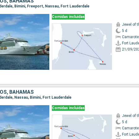
DOS, BAHAMAS
uderdale, Bimini, Freeport, Nassau, Fort Lauderdale
Comidas incluidas
Jewel of 
5 d
Camarote
Fort Laud
21/09/20
DOS, BAHAMAS
uderdale, Nassau, Bimini, Fort Lauderdale
Comidas incluidas
Jewel of 
5 d
Camarote
Fort Laud