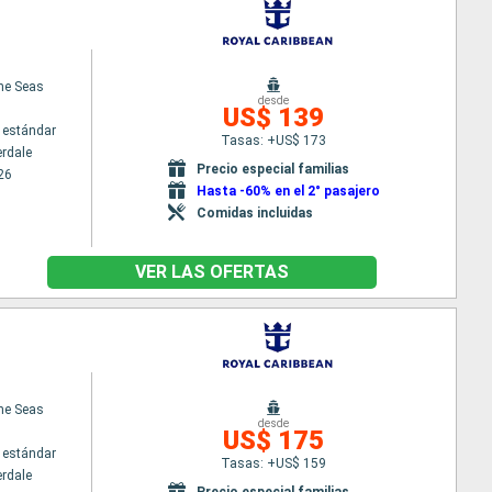
the Seas
desde
US$ 139
 estándar
Tasas: +US$ 173
erdale
Precio especial familias
26
Hasta -60% en el 2° pasajero
Comidas incluidas
VER LAS OFERTAS
the Seas
desde
US$ 175
 estándar
Tasas: +US$ 159
erdale
Precio especial familias