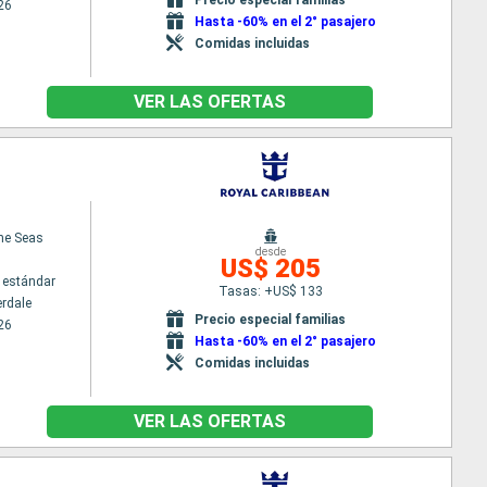
26
Hasta -60% en el 2° pasajero
Comidas incluidas
VER LAS OFERTAS
the Seas
desde
US$ 205
 estándar
Tasas: +US$ 133
erdale
Precio especial familias
26
Hasta -60% en el 2° pasajero
Comidas incluidas
VER LAS OFERTAS