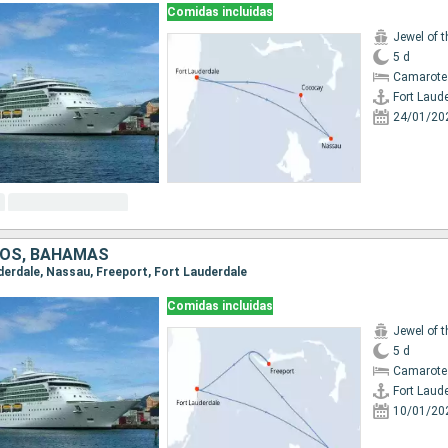
Comidas incluidas
Jewel of 
5 d
Camarote
Fort Laud
24/01/20
DOS, BAHAMAS
uderdale, Nassau, Freeport, Fort Lauderdale
Comidas incluidas
Jewel of 
5 d
Camarote
Fort Laud
10/01/20