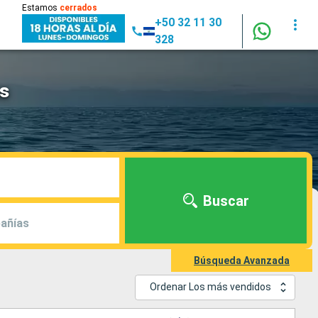
Estamos
cerrados
+50 32 11 30
328
as
Buscar
añías
Búsqueda Avanzada
Ordenar Los más vendidos