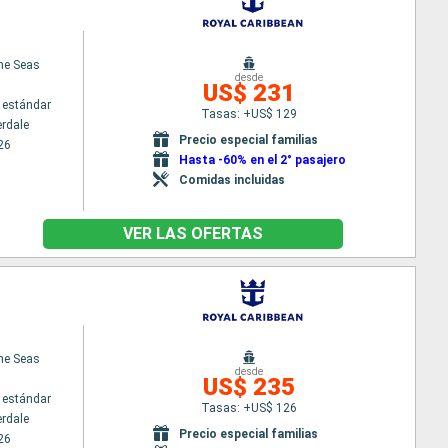
the Seas
desde
US$ 231
 estándar
Tasas: +US$ 129
erdale
Precio especial familias
26
Hasta -60% en el 2° pasajero
Comidas incluidas
VER LAS OFERTAS
the Seas
desde
US$ 235
 estándar
Tasas: +US$ 126
erdale
Precio especial familias
26