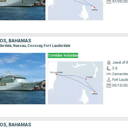
07/09/20
DOS, BAHAMAS
auderdale, Nassau, Cococay, Fort Lauderdale
Comidas incluidas
Jewel of 
5 d
Camarote
Fort Laud
05/10/20
DOS, BAHAMAS