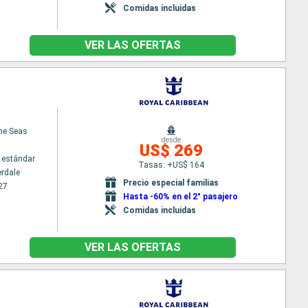
Comidas incluidas
VER LAS OFERTAS
the Seas
desde
US$ 269
 estándar
Tasas: +US$ 164
erdale
Precio especial familias
27
Hasta -60% en el 2° pasajero
Comidas incluidas
VER LAS OFERTAS