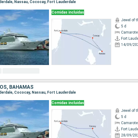
auderdale, Nassau, Cococay, Fort Lauderdale
Comidas incluidas
Jewel of 
5 d
Camarote
Fort Laud
14/09/20
DOS, BAHAMAS
auderdale, Cococay, Nassau, Fort Lauderdale
Comidas incluidas
Jewel of 
5 d
Camarote
Fort Laud
28/09/20