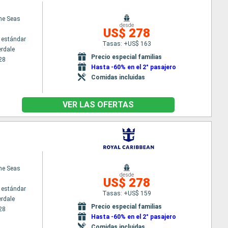
the Seas
desde
US$ 278
 estándar
Tasas: +US$ 163
erdale
Precio especial familias
28
Hasta -60% en el 2° pasajero
Comidas incluidas
VER LAS OFERTAS
the Seas
desde
US$ 278
 estándar
Tasas: +US$ 159
erdale
Precio especial familias
28
Hasta -60% en el 2° pasajero
Comidas incluidas