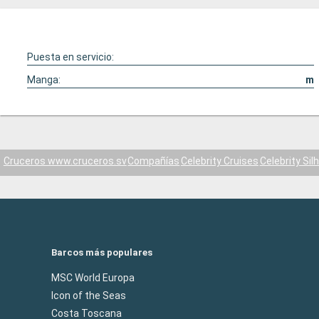
Puesta en servicio:
Manga:
m
Cruceros www.cruceros.sv
Compañías
Celebrity Cruises
Celebrity Sil
Barcos más populares
MSC World Europa
Icon of the Seas
Costa Toscana