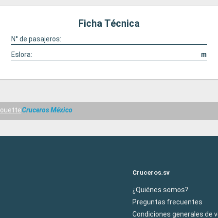
Ficha Técnica
N° de pasajeros:
Eslora:
m
houette
Cruceros México
Cruceros.sv
¿Quiénes somos?
Preguntas frecuentes
Condiciones generales de 