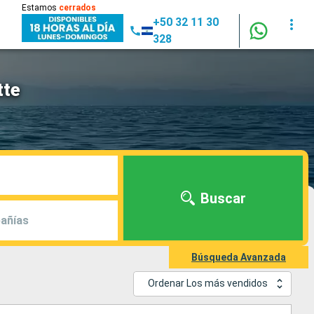
Estamos
cerrados
+50 32 11 30
328
tte
Buscar
añías
Búsqueda Avanzada
Ordenar Los más vendidos