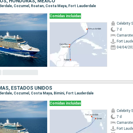
OS, HONDURAS, MÉXICO
auderdale, Cozumel, Roatan, Costa Maya, Fort Lauderdale
Comidas incluidas
Celebrity 
7 d
Camarote
Fort Laud
04/04/20
MAS, ESTADOS UNIDOS
uderdale, Cozumel, Costa Maya, Bimini, Fort Lauderdale
Comidas incluidas
Celebrity 
7 d
Camarote
Fort Laud