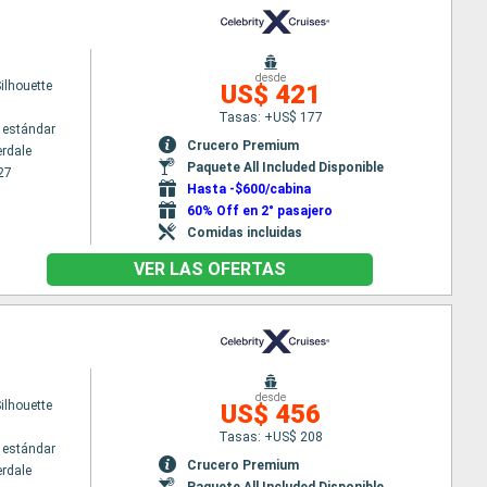
desde
Silhouette
US$ 421
Tasas: +US$ 177
 estándar
Crucero Premium
erdale
Paquete All Included Disponible
27
Hasta -$600/cabina
60% Off en 2° pasajero
Comidas incluidas
VER LAS OFERTAS
desde
Silhouette
US$ 456
Tasas: +US$ 208
 estándar
Crucero Premium
erdale
Paquete All Included Disponible