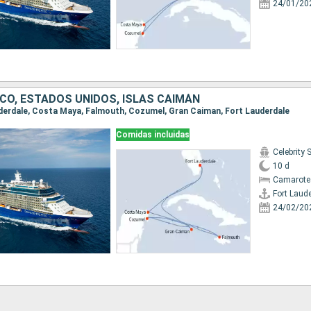
24/01/20
ICO, ESTADOS UNIDOS, ISLAS CAIMÁN
auderdale, Costa Maya, Falmouth, Cozumel, Gran Caiman, Fort Lauderdale
Comidas incluidas
Celebrity 
10 d
Camarote
Fort Laud
24/02/20