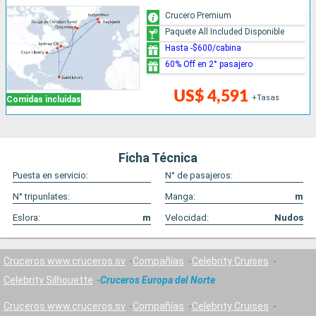
Crucero Premium
Paquete All Included Disponible
Hasta -$600/cabina
60% Off en 2° pasajero
US$ 4,591
+Tasas
Comidas incluidas
Ficha Técnica
Puesta en servicio:
N° de pasajeros:
N° tripunlates:
Manga:
m
Eslora:
m
Velocidad:
Nudos
Cruceros www.cruceros.sv
Compañías
Celebrity Cruises
Celebrity Silhouette
Cruceros Europa del Norte
Cruceros www.cruceros.sv
Compañías
Celebrity Cruises