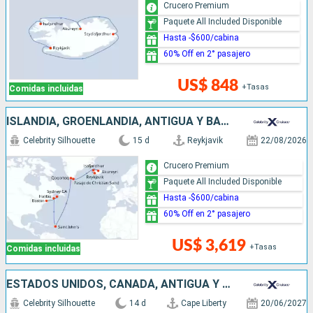
Crucero Premium
Paquete All Included Disponible
Hasta -$600/cabina
60% Off en 2° pasajero
US$ 848
+Tasas
Comidas incluidas
ISLANDIA, GROENLANDIA, ANTIGUA Y BARBUDA, CANADÁ, ESTADOS UNIDOS
Celebrity Silhouette
15 d
Reykjavik
22/08/2026
Crucero Premium
Paquete All Included Disponible
Hasta -$600/cabina
60% Off en 2° pasajero
US$ 3,619
+Tasas
Comidas incluidas
ESTADOS UNIDOS, CANADÁ, ANTIGUA Y BARBUDA, GROENLANDIA, ISLANDIA
Celebrity Silhouette
14 d
Cape Liberty
20/06/2027