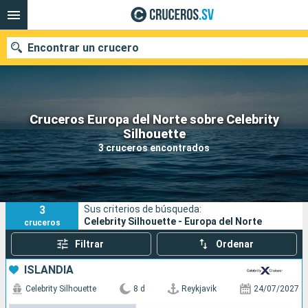
Encontrar un crucero
Cruceros Europa del Norte sobre Celebrity
Nuestros destinos
Silhouette
3 cruceros encontrados
Fecha de salida
Puertos
Compañías
3
Sus criterios de búsqueda:
Buscar
Celebrity Silhouette - Europa del Norte
cruceros
Filtrar
Ordenar
ISLANDIA
Celebrity Silhouette
8 d
Reykjavik
24/07/2027