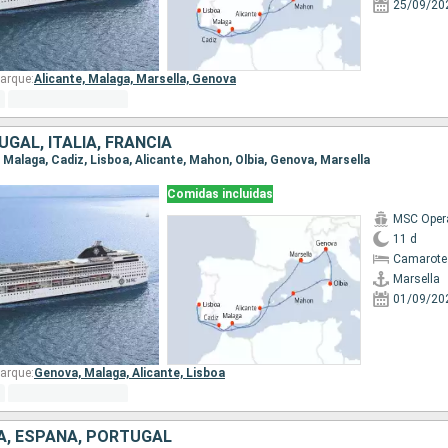
25/09/20
arque:
Alicante,
Malaga,
Marsella,
Genova
GAL, ITALIA, FRANCIA
a, Malaga, Cadiz, Lisboa, Alicante, Mahon, Olbia, Genova, Marsella
Comidas incluidas
MSC Oper
11 d
Camarote
Marsella
01/09/20
arque:
Genova,
Malaga,
Alicante,
Lisboa
IA, ESPAÑA, PORTUGAL