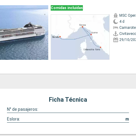
Comidas incluidas
MSC Oper
4 d
Camarote 
Civitavec
29/10/20
Ficha Técnica
N° de pasajeros:
Eslora:
m