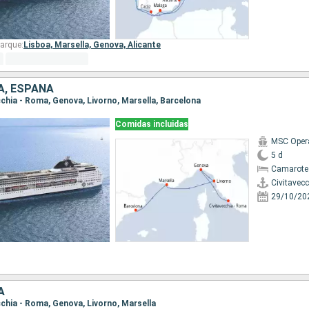
arque:
Lisboa,
Marsella,
Genova,
Alicante
IA, ESPAÑA
ecchia - Roma, Genova, Livorno, Marsella, Barcelona
Comidas incluidas
MSC Oper
5 d
Camarote
Civitavec
29/10/20
A
ecchia - Roma, Genova, Livorno, Marsella