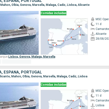
IA, ESPAÑA, PORTUGAL
e, Mahon, Olbia, Genova, Marsella, Malaga, Cadiz, Lisboa, Alicante
Comidas incluidas
MSC Oper
11 d
Camarote
Alicante
28/08/20
arque:
Lisboa,
Genova,
Malaga,
Marsella
IA, ESPAÑA, PORTUGAL
 Alicante, Mahon, Olbia, Genova, Marsella, Malaga, Cadiz, Lisboa
Comidas incluidas
MSC Oper
11 d
Camarote
Lisboa