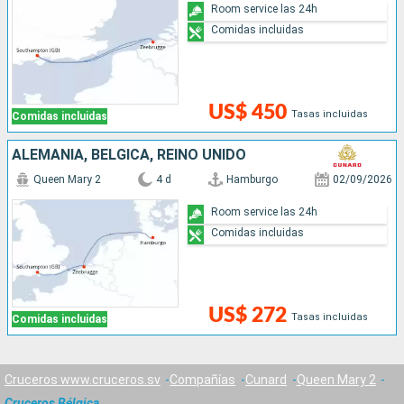
Room service las 24h
Comidas incluidas
US$ 450
Tasas incluidas
Comidas incluidas
ALEMANIA, BÉLGICA, REINO UNIDO
Queen Mary 2
4 d
Hamburgo
02/09/2026
Room service las 24h
Comidas incluidas
US$ 272
Tasas incluidas
Comidas incluidas
Cruceros www.cruceros.sv
Compañías
Cunard
Queen Mary 2
Cruceros Bélgica