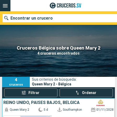
Encontrar un crucero
Nuestros destinos
Cruceros Bélgica sobre Queen Mary 2
4 cruceros encontrados
Fecha de salida
Puertos
Compañías
4
Sus criterios de búsqueda:
Buscar
Queen Mary 2 - Bélgica
cruceros
Filtrar
Ordenar
REINO UNIDO, PAISES BAJOS, BÉLGICA
Queen Mary 2
5 d
Southampton
01/11/2028