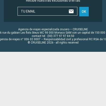
Recibe nuestras exclusivas ofertas
TU EMAIL
OK
Agencia de viajes especializada crucero – CRUISELINE
6 rue du gabian Les flots bleus MC 98 000 Monaco SAM con un capital de 150 000
contact tel : (00) 377 97 97 84 50
gencia de viajes n° 006 02 0007 – Responsabilidad civil y profesional RC RSA de
© CRUISELINE 2026 - all rights reserved