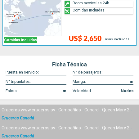
Room service las 24h
Comidas incluidas
US$ 2,650
Tasas incluidas
Comidas incluidas
Ficha Técnica
Puesta en servicio:
N° de pasajeros:
N° tripunlates:
Manga:
m
Eslora:
m
Velocidad:
Nudos
Cruceros www.cruceros.sv
Compañías
Cunard
Queen Mary 2
Cruceros Canadá
Cruceros www.cruceros.sv
Compañías
Cunard
Queen Mary 2
Cruceros Canadá