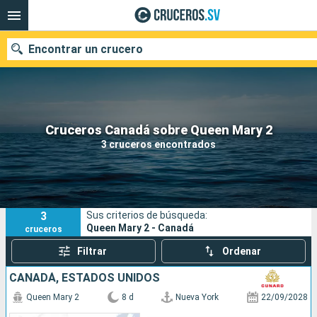
Encontrar un crucero
Nuestros destinos
Cruceros Canadá sobre Queen Mary 2
3 cruceros encontrados
Fecha de salida
Puertos
Compañías
3
Sus criterios de búsqueda:
Buscar
Queen Mary 2 - Canadá
cruceros
Filtrar
Ordenar
CANADÁ, ESTADOS UNIDOS
Queen Mary 2
8 d
Nueva York
22/09/2028