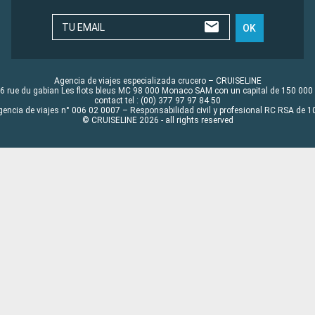
TU EMAIL
OK
Agencia de viajes especializada crucero – CRUISELINE
6 rue du gabian Les flots bleus MC 98 000 Monaco SAM con un capital de 150 000
contact tel : (00) 377 97 97 84 50
gencia de viajes n° 006 02 0007 – Responsabilidad civil y profesional RC RSA de
© CRUISELINE 2026 - all rights reserved