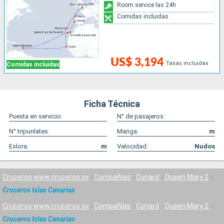
Room service las 24h
Comidas incluidas
US$ 3,194
Tasas incluidas
Comidas incluidas
Ficha Técnica
Puesta en servicio:
N° de pasajeros:
N° tripunlates:
Manga:
m
Eslora:
m
Velocidad:
Nudos
Cruceros www.cruceros.sv
Compañías
Cunard
Queen Mary 2
Cruceros Islas Canarias
Cruceros www.cruceros.sv
Compañías
Cunard
Queen Mary 2
Cruceros Islas Canarias