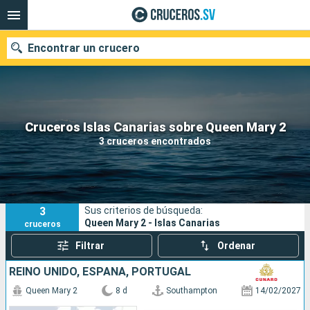
Encontrar un crucero
Nuestros destinos
Cruceros Islas Canarias sobre Queen Mary 2
3 cruceros encontrados
Fecha de salida
Puertos
Compañías
3
Sus criterios de búsqueda:
Buscar
Queen Mary 2 - Islas Canarias
cruceros
Filtrar
Ordenar
REINO UNIDO, ESPAÑA, PORTUGAL
Queen Mary 2
8 d
Southampton
14/02/2027