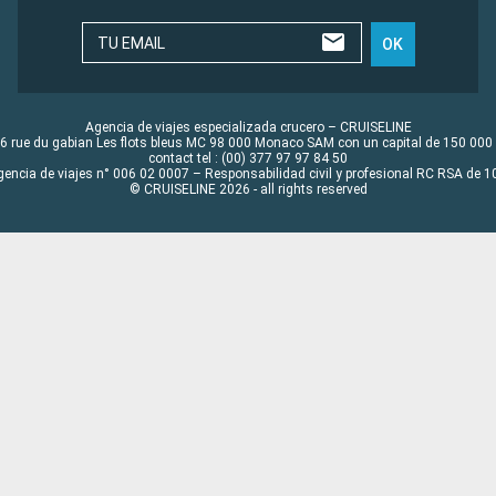
TU EMAIL
OK
Agencia de viajes especializada crucero – CRUISELINE
6 rue du gabian Les flots bleus MC 98 000 Monaco SAM con un capital de 150 000
contact tel : (00) 377 97 97 84 50
gencia de viajes n° 006 02 0007 – Responsabilidad civil y profesional RC RSA de
© CRUISELINE 2026 - all rights reserved