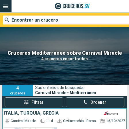
Encontrar un crucero
Nuestros destinos
Cruceros Mediterráneo sobre Carnival Miracle
4 cruceros encontrados
Fecha de salida
Puertos
Compañías
4
Sus criterios de búsqueda:
Buscar
Carnival Miracle - Mediterráneo
cruceros
Filtrar
Ordenar
ITALIA, TURQUÍA, GRECIA
Carnival Miracle
11 d
Civitavecchia - Roma
16/10/2027