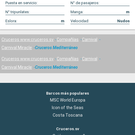
Puesta en servicio:
N° de pasajeros:
N° tripunlates:
Manga:
m
Eslora:
m
Velocidad:
Nudos
Cruceros www.cruceros.sv
Compañías
Carnival
Carnival Miracle
Cruceros Mediterráneo
Cruceros www.cruceros.sv
Compañías
Carnival
Carnival Miracle
Cruceros Mediterráneo
Barcos más populares
MSC World Europa
Icon of the Seas
Costa Toscana
Cruceros.sv