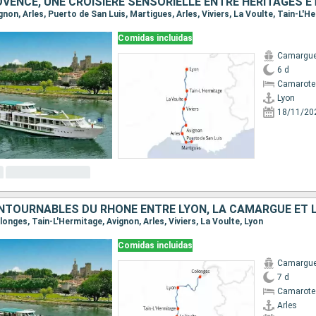
vignon, Arles, Puerto de San Luis, Martigues, Arles, Viviers, La Voulte, Tain-L'H
Comidas incluidas
Camargu
6 d
Camarote 
Lyon
18/11/20
llonges, Tain-L'Hermitage, Avignon, Arles, Viviers, La Voulte, Lyon
Comidas incluidas
Camargu
7 d
Camarote 
Arles