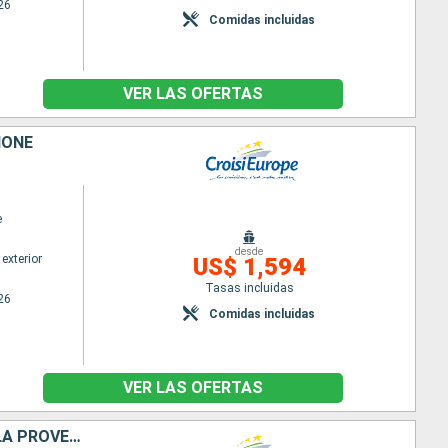
26
Comidas incluidas
VER LAS OFERTAS
HÔNE
e
desde
exterior
US$ 1,594
Tasas incluidas
26
Comidas incluidas
VER LAS OFERTAS
ESCALES INCONTOURNABLES DU RHÔNE ENTRE LYON, LA CAMARGUE ET LA PROVENCE AVEC UN DÎNER OFFERT À L'ABBAYE DE COLLONGES - PAUL BOCUSE