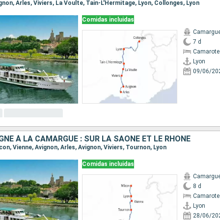
ignon, Arles, Viviers, La Voulte, Tain-L'Hermitage, Lyon, Collonges, Lyon
Comidas incluidas
Camargu
7 d
Camarote 
Lyon
09/06/20
GNE À LA CAMARGUE : SUR LA SAÔNE ET LE RHÔNE
âcon, Vienne, Avignon, Arles, Avignon, Viviers, Tournon, Lyon
Comidas incluidas
Camargu
8 d
Camarote 
Lyon
28/06/20