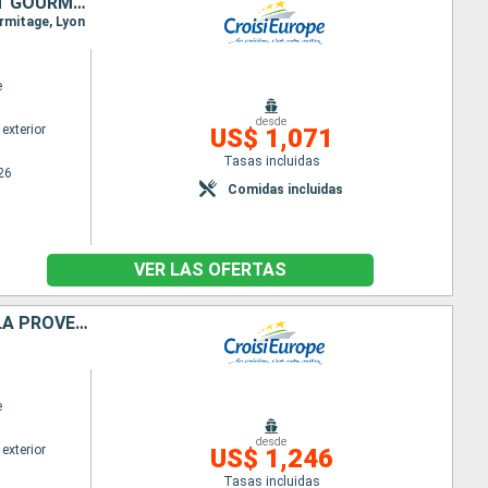
TERRES DE PROVENCE, UNE CROISIÈRE SENSORIELLE ENTRE HÉRITAGES ET GOURMANDISES
ermitage, Lyon
e
desde
exterior
US$ 1,071
Tasas incluidas
26
Comidas incluidas
VER LAS OFERTAS
ESCALES INCONTOURNABLES DU RHÔNE ENTRE LYON, LA CAMARGUE ET LA PROVENCE AVEC UN DÎNER OFFERT À L'ABBAYE DE COLLONGES - PAUL BOCUSE
e
desde
exterior
US$ 1,246
Tasas incluidas