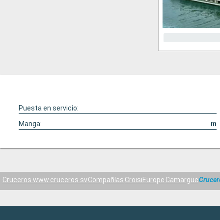
Puesta en servicio:
Manga:
m
Cruceros www.cruceros.sv
Compañías
CroisiEurope
Camargue
Crucer