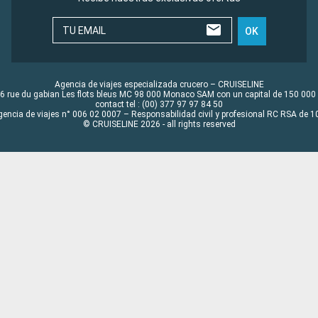
TU EMAIL
OK
Agencia de viajes especializada crucero – CRUISELINE
6 rue du gabian Les flots bleus MC 98 000 Monaco SAM con un capital de 150 000
contact tel : (00) 377 97 97 84 50
gencia de viajes n° 006 02 0007 – Responsabilidad civil y profesional RC RSA de
© CRUISELINE 2026 - all rights reserved