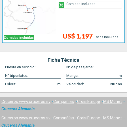
Comidas incluidas
US$ 1,197
Tasas incluidas
Comidas incluidas
Ficha Técnica
Puesta en servicio:
N° de pasajeros:
N° tripunlates:
Manga:
m
Eslora:
m
Velocidad:
Nudos
Cruceros www.cruceros.sv
Compañías
CroisiEurope
MS Monet
Cruceros Alemania
Cruceros www.cruceros.sv
Compañías
CroisiEurope
MS Monet
Cruceros Alemania