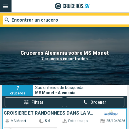
Encontrar un crucero
Nuestros destinos
Cruceros Alemania sobre MS Monet
7 cruceros encontrados
Fecha de salida
Puertos
Compañías
7
Sus criterios de búsqueda:
Buscar
MS Monet - Alemania
cruceros
Filtrar
Ordenar
CROISIÈRE ET RANDONNÉES DANS LA VALLÉE DU RHIN - HISTOIRE, TRADITIONS ET AMBIANCE RHÉNANE
MS Monet
5 d
Estrasburgo
25/10/2026