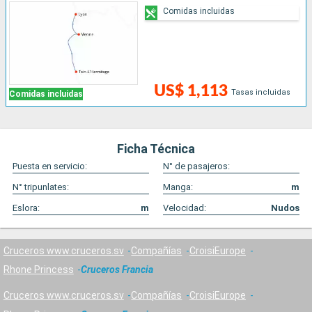
Comidas incluidas
US$ 1,113
Tasas incluidas
Comidas incluidas
Ficha Técnica
Puesta en servicio:
N° de pasajeros:
N° tripunlates:
Manga:
m
Eslora:
m
Velocidad:
Nudos
Cruceros www.cruceros.sv
Compañías
CroisiEurope
Rhone Princess
Cruceros Francia
Cruceros www.cruceros.sv
Compañías
CroisiEurope