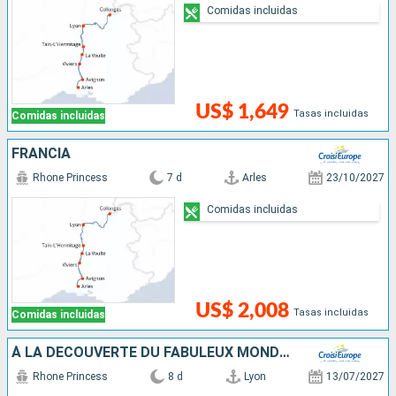
Comidas incluidas
US$ 1,649
Tasas incluidas
Comidas incluidas
FRANCIA
Rhone Princess
7 d
Arles
23/10/2027
Comidas incluidas
US$ 2,008
Tasas incluidas
Comidas incluidas
À LA DÉCOUVERTE DU FABULEUX MONDE DE LA VIGNE ET DU VIN, TERROIRS D'EXCEPTION DU RHÔNE ET DE LA SAÔNE
Rhone Princess
8 d
Lyon
13/07/2027