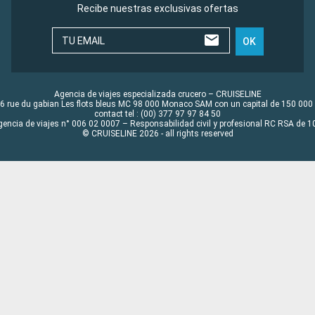
Recibe nuestras exclusivas ofertas
TU EMAIL
OK
Agencia de viajes especializada crucero – CRUISELINE
6 rue du gabian Les flots bleus MC 98 000 Monaco SAM con un capital de 150 000
contact tel : (00) 377 97 97 84 50
gencia de viajes n° 006 02 0007 – Responsabilidad civil y profesional RC RSA de
© CRUISELINE 2026 - all rights reserved