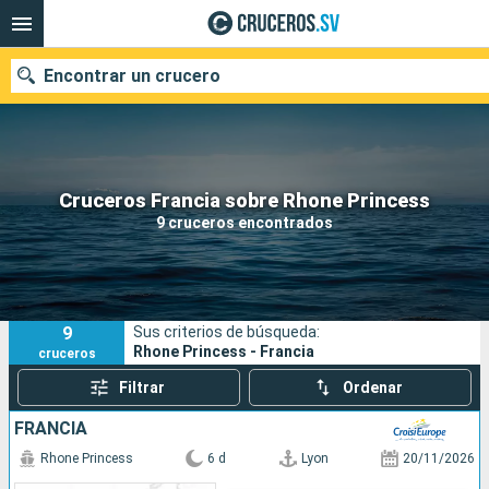
Encontrar un crucero
Nuestros destinos
Cruceros Francia sobre Rhone Princess
9 cruceros encontrados
Fecha de salida
Puertos
Compañías
9
Sus criterios de búsqueda:
Buscar
Rhone Princess - Francia
cruceros
Filtrar
Ordenar
FRANCIA
Rhone Princess
6 d
Lyon
20/11/2026