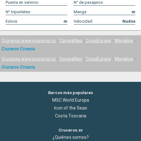
Puesta en servicio:
N° de pasajeros:
N° tripunlates:
Manga:
m
Eslora:
m
Velocidad:
Nudos
Cruceros www.cruceros.sv
Compañías
CroisiEurope
Monalisa
Cruceros Croacia
Cruceros www.cruceros.sv
Compañías
CroisiEurope
Monalisa
Cruceros Croacia
Barcos más populares
MSC World Europa
Icon of the Seas
Costa Toscana
Cruceros.sv
¿Quiénes somos?