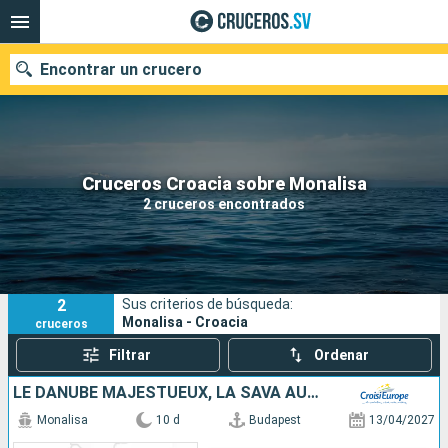
Encontrar un crucero
Nuestros destinos
Cruceros Croacia sobre Monalisa
2 cruceros encontrados
Fecha de salida
Puertos
Compañías
2
Sus criterios de búsqueda:
Buscar
Monalisa - Croacia
cruceros
Filtrar
Ordenar
LE DANUBE MAJESTUEUX, LA SAVA AUTHENTIQUE ET LAC BALATON
Monalisa
10 d
Budapest
13/04/2027