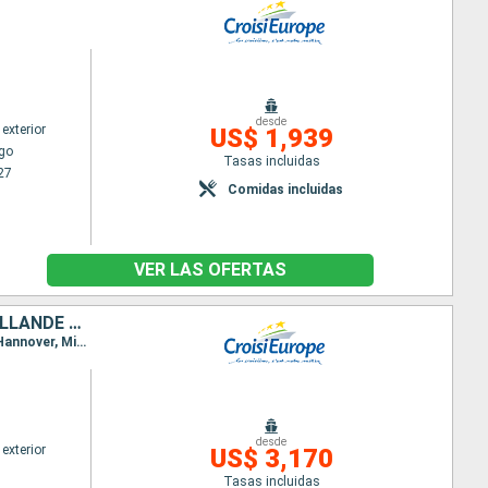
desde
exterior
US$ 1,939
go
Tasas incluidas
27
Comidas incluidas
VER LAS OFERTAS
DE BERLIN À AMSTERDAM : DEPUIS LA CAPITALE ALLEMANDE VERS LA HOLLANDE ET SES CANAUX
Itinerario : Spandau, Postdam, Wuesterwitz, Magdeburgo, Calvorde, Wolfsburgo, Braunschweig, Hannover, Minden, Nienburg, Hoja, Bremen, Oldenburg, Kustenkanale, Bollingerfähr, Gaarkeuken, Amsterdam
desde
exterior
US$ 3,170
Tasas incluidas