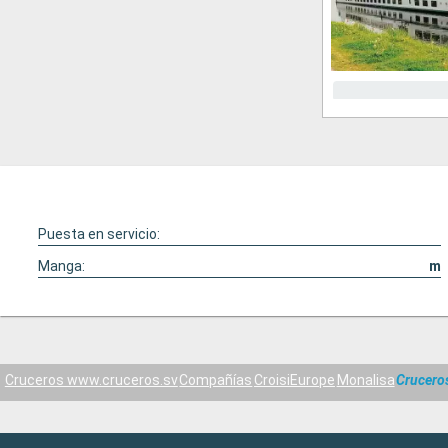
Puesta en servicio:
Manga:
m
Cruceros www.cruceros.sv
Compañías
CroisiEurope
Monalisa
Crucero