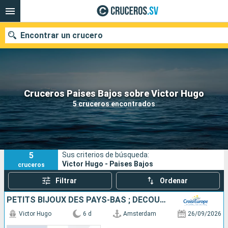
Encontrar un crucero
Nuestros destinos
Cruceros Paises Bajos sobre Victor Hugo
5 cruceros encontrados
Fecha de salida
Puertos
Compañías
5
Sus criterios de búsqueda:
Buscar
Victor Hugo - Paises Bajos
cruceros
Filtrar
Ordenar
PETITS BIJOUX DES PAYS-BAS ; DÉCOUVREZ DES TRÉSORS CACHÉS AU CHARME UNIQUE
Victor Hugo
6 d
Amsterdam
26/09/2026