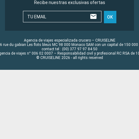
Recibe nuestras exclusivas ofertas
TU EMAIL
OK
Agencia de viajes especializada crucero – CRUISELINE
6 rue du gabian Les flots bleus MC 98 000 Monaco SAM con un capital de 150 000
contact tel : (00) 377 97 97 84 50
gencia de viajes n° 006 02 0007 – Responsabilidad civil y profesional RC RSA de
© CRUISELINE 2026 - all rights reserved