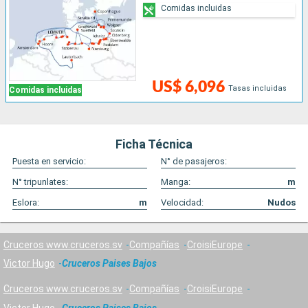
Comidas incluidas
US$ 6,096
Tasas incluidas
Comidas incluidas
Ficha Técnica
Puesta en servicio:
N° de pasajeros:
N° tripunlates:
Manga:
m
Eslora:
m
Velocidad:
Nudos
Cruceros www.cruceros.sv
Compañías
CroisiEurope
Victor Hugo
Cruceros Paises Bajos
Cruceros www.cruceros.sv
Compañías
CroisiEurope
Victor Hugo
Cruceros Paises Bajos