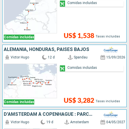
Comidas incluidas
US$ 1,538
Tasas incluidas
Comidas incluidas
ALEMANIA, HONDURAS, PAISES BAJOS
Victor Hugo
12 d
Spandau
15/09/2026
Comidas incluidas
US$ 3,282
Tasas incluidas
Comidas incluidas
D'AMSTERDAM À COPENHAGUE : PARCOUREZ LES CANAUX DU NORD EN CROISIÈRE, L'ELBE, LA HAVEL, L'ODER ET LA MER BALTIQUE
Victor Hugo
19 d
Amsterdam
04/05/2027