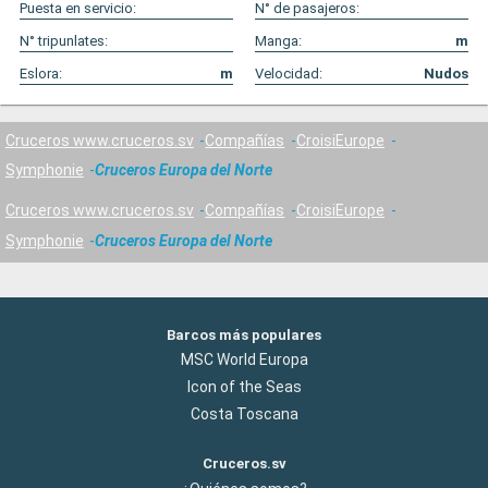
Puesta en servicio:
N° de pasajeros:
N° tripunlates:
Manga:
m
Eslora:
m
Velocidad:
Nudos
Cruceros www.cruceros.sv
Compañías
CroisiEurope
Symphonie
Cruceros Europa del Norte
Cruceros www.cruceros.sv
Compañías
CroisiEurope
Symphonie
Cruceros Europa del Norte
Barcos más populares
MSC World Europa
Icon of the Seas
Costa Toscana
Cruceros.sv