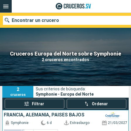
Encontrar un crucero
Nuestros destinos
Cruceros Europa del Norte sobre Symphonie
2 cruceros encontrados
Fecha de salida
Puertos
Compañías
2
Sus criterios de búsqueda:
Buscar
Symphonie - Europa del Norte
cruceros
Filtrar
Ordenar
FRANCIA, ALEMANIA, PAISES BAJOS
Symphonie
6 d
Estrasburgo
21/03/2027