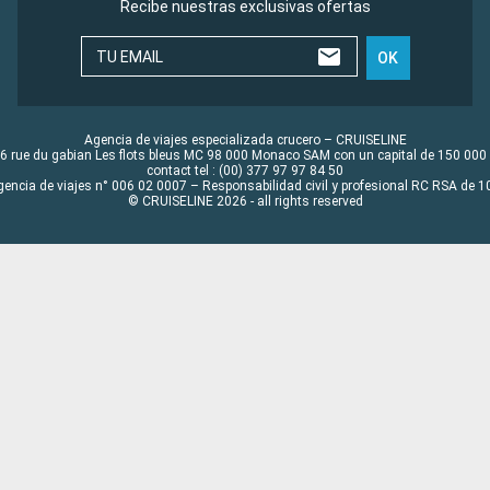
Recibe nuestras exclusivas ofertas
TU EMAIL
OK
Agencia de viajes especializada crucero – CRUISELINE
6 rue du gabian Les flots bleus MC 98 000 Monaco SAM con un capital de 150 000
contact tel : (00) 377 97 97 84 50
gencia de viajes n° 006 02 0007 – Responsabilidad civil y profesional RC RSA de
© CRUISELINE 2026 - all rights reserved