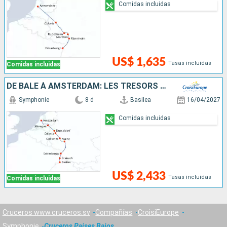
Comidas incluidas
US$ 1,635
Tasas incluidas
Comidas incluidas
DE BÂLE À AMSTERDAM: LES TRÉSORS D'UN FLEUVE MYTHIQUE, LE RHIN
Symphonie
8 d
Basilea
16/04/2027
Comidas incluidas
US$ 2,433
Tasas incluidas
Comidas incluidas
Cruceros www.cruceros.sv
Compañías
CroisiEurope
Symphonie
Cruceros Paises Bajos