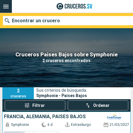
Encontrar un crucero
Nuestros destinos
Cruceros Paises Bajos sobre Symphonie
2 cruceros encontrados
Fecha de salida
Puertos
Compañías
2
Sus criterios de búsqueda:
Buscar
Symphonie - Paises Bajos
cruceros
Filtrar
Ordenar
FRANCIA, ALEMANIA, PAISES BAJOS
Symphonie
6 d
Estrasburgo
21/03/2027