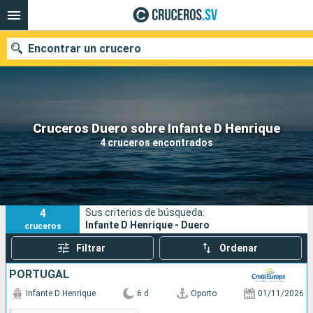
Encontrar un crucero
Nuestros destinos
Cruceros Duero sobre Infante D Henrique
4 cruceros encontrados
Fecha de salida
Puertos
Compañías
4
Sus criterios de búsqueda:
Buscar
Infante D Henrique - Duero
cruceros
Filtrar
Ordenar
PORTUGAL
Infante D Henrique
6 d
Oporto
01/11/2026