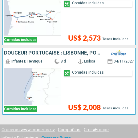
Comidas incluidas
US$ 2,573
Tasas incluidas
Comidas incluidas
DOUCEUR PORTUGAISE : LISBONNE, PORTO & LA VALLÉE DU DOURO
Infante D Henrique
8 d
Lisboa
04/11/2027
Comidas incluidas
US$ 2,008
Tasas incluidas
Comidas incluidas
Cruceros www.cruceros.sv
Compañías
CroisiEurope