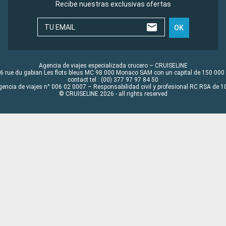
Recibe nuestras exclusivas ofertas
TU EMAIL
OK
Agencia de viajes especializada crucero – CRUISELINE
6 rue du gabian Les flots bleus MC 98 000 Monaco SAM con un capital de 150 000
contact tel : (00) 377 97 97 84 50
gencia de viajes n° 006 02 0007 – Responsabilidad civil y profesional RC RSA de
© CRUISELINE 2026 - all rights reserved