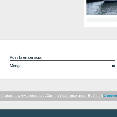
Puesta en servicio:
Manga:
m
Cruceros www.cruceros.sv
Compañías
CroisiEurope
Botticelli
Crucero