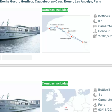
 La Roche Guyon, Honfleur, Caudebec-en-Caux, Rouen, Les Andelys, Paris
Comidas incluidas
Botticelli
8 d
Camarote 
Honfleur
27/06/20
Comidas incluidas
Botticelli
4 d
Camarote 
Paris
03/11/20