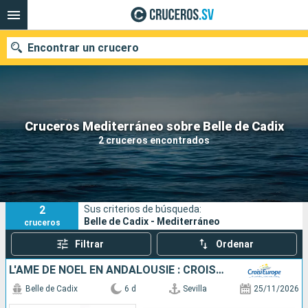
Encontrar un crucero
Nuestros destinos
Cruceros Mediterráneo sobre Belle de Cadix
2 cruceros encontrados
Fecha de salida
Puertos
Compañías
2
Sus criterios de búsqueda:
Buscar
Belle de Cadix - Mediterráneo
cruceros
Filtrar
Ordenar
L'ÂME DE NOËL EN ANDALOUSIE : CROISIÈRE AU COEUR DE LA NATIVITÉ, AU RYTHME DES TRADITIONS DE NOËL ESPAGNOLES ET DES MARCHÉS FESTIFS
Belle de Cadix
6 d
Sevilla
25/11/2026