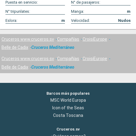
Puesta en servicio:
N° de pasajeros:
N° tripunlates:
Manga:
m
Eslora:
m
Velocidad:
Nudos
Cruceros www.cruceros.sv
Compañías
CroisiEurope
Belle de Cadix
Cruceros Mediterráneo
Cruceros www.cruceros.sv
Compañías
CroisiEurope
Belle de Cadix
Cruceros Mediterráneo
Barcos más populares
MSC World Europa
Icon of the Seas
Costa Toscana
Cruceros.sv