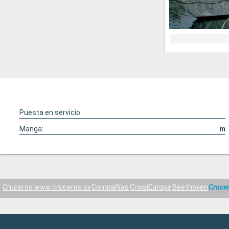
Puesta en servicio:
Manga:
m
Cruceros www.cruceros.sv
Compañías
CroisiEurope
Beethoven
Cruce