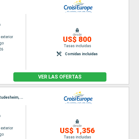
n
desde
exterior
US$ 800
go
Tasas incluidas
26
Comidas incluidas
VER LAS OFERTAS
Itinerario : Estrasburgo, Saint Goarshausen, Rudesheim, Saint Goarshausen, Rudesheim, Mainz, Rudesheim, Mainz, Gambsheim, Estrasburgo, Gambsheim, Estrasburgo
n
desde
exterior
US$ 1,356
go
Tasas incluidas