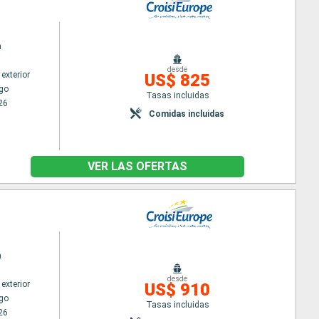
n
desde
exterior
US$ 825
go
Tasas incluidas
26
Comidas incluidas
VER LAS OFERTAS
n
desde
exterior
US$ 910
go
Tasas incluidas
26