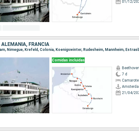
01/12/20
 ALEMANIA, FRANCIA
dam, Nimegue, Krefeld, Colonia, Koenigswinter, Rudesheim, Mannheim, Estras
Comidas incluidas
Beethove
7 d
Camarote 
Amsterd
21/04/20