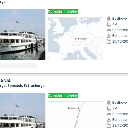
urgo
Comidas incluidas
Beethove
4 d
Camarote 
Estrasbur
20/12/20
MANIA
urgo, Breisach, Estrasburgo
Comidas incluidas
Beethove
3 d
Camarote 
Estrasbur
23/12/20