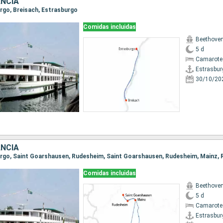
ANCIA
urgo, Breisach, Estrasburgo
Comidas incluidas
Beethove
5 d
Camarote 
Estrasbur
30/10/20
ANCIA
Comidas incluidas
Beethove
5 d
Camarote 
Estrasbur