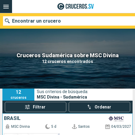
Encontrar un crucero
Nuestros destinos
Cruceros Sudamérica sobre MSC Divina
12 cruceros encontrados
Fecha de salida
Puertos
Compañías
12
Sus criterios de búsqueda:
Buscar
MSC Divina - Sudamérica
cruceros
Filtrar
Ordenar
BRASIL
MSC Divina
5 d
Santos
04/03/2027