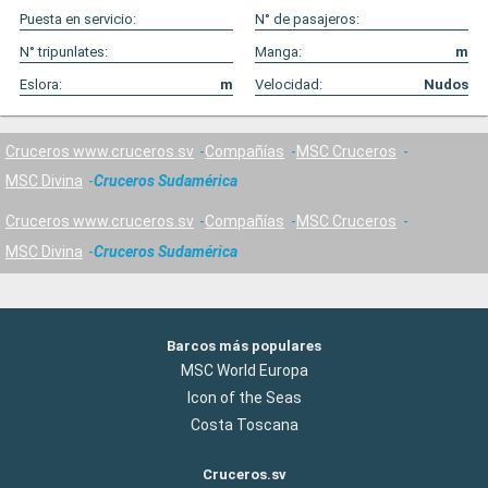
Puesta en servicio:
N° de pasajeros:
N° tripunlates:
Manga:
m
Eslora:
m
Velocidad:
Nudos
Cruceros www.cruceros.sv
Compañías
MSC Cruceros
MSC Divina
Cruceros Sudamérica
Cruceros www.cruceros.sv
Compañías
MSC Cruceros
MSC Divina
Cruceros Sudamérica
Barcos más populares
MSC World Europa
Icon of the Seas
Costa Toscana
Cruceros.sv