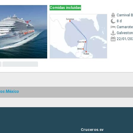
Comidas incluidas
Carnival 
8 d
Camarote
Galveston
22/01/20
ros México
Cruceros.sv