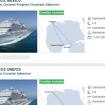
OS, MÉXICO
ton, Cozumel, Progreso (Yucatan), Galveston
Comidas incluidas
Carnival 
6 d
Camarote
Galveston
11/01/20
DOS UNIDOS
ton, Cozumel, Galveston
Comidas incluidas
Carnival 
5 d
Camarote
Galveston