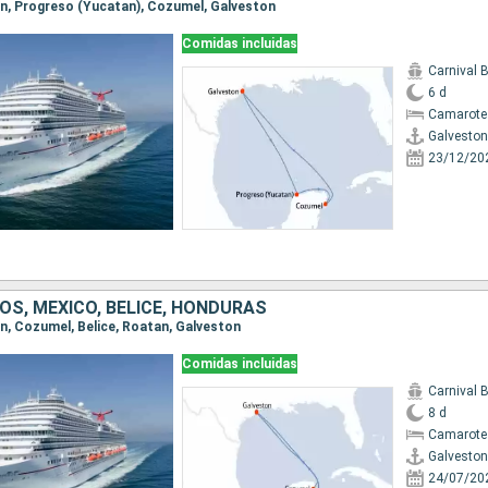
ton, Progreso (Yucatan), Cozumel, Galveston
Comidas incluidas
Carnival 
6 d
Camarote
Galveston
23/12/20
OS, MÉXICO, BELICE, HONDURAS
on, Cozumel, Belice, Roatan, Galveston
Comidas incluidas
Carnival 
8 d
Camarote
Galveston
24/07/20