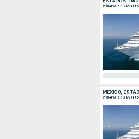
ESTADOS UNID
Itinerario : Galves
MÉXICO, ESTA
Itinerario : Galves