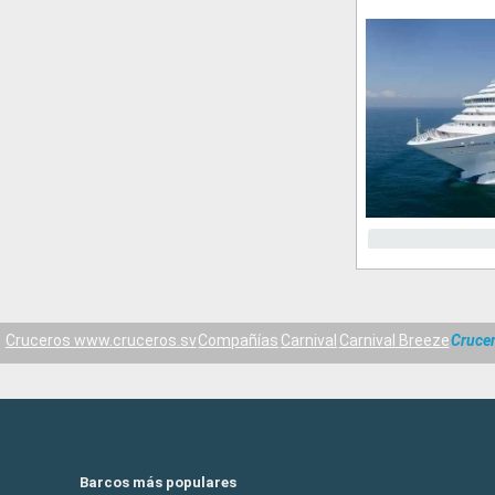
Cruceros www.cruceros.sv
Compañías
Carnival
Carnival Breeze
Cruce
Barcos más populares