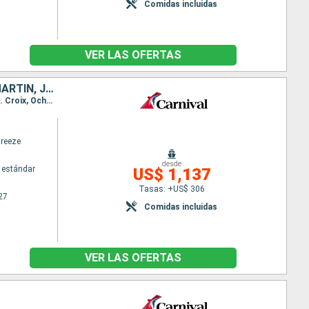
Comidas incluidas
VER LAS OFERTAS
ESTADOS UNIDOS, BAHAMAS, PUERTO RICO, ANTIGUA Y BARBUDA, SAN MARTÍN, JAMAICA
Itinerario : Galveston, Key West, Celebration Key, San Juan, San Thomas, St Kitts, Philipsburg, St. Croix, Ocho Rios, Galveston
Breeze
desde
 estándar
US$ 1,137
Tasas: +US$ 306
27
Comidas incluidas
VER LAS OFERTAS