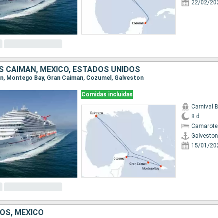
22/02/20
AS CAIMÁN, MÉXICO, ESTADOS UNIDOS
ton, Montego Bay, Gran Caiman, Cozumel, Galveston
Comidas incluidas
Carnival 
8 d
Camarote
Galveston
15/01/20
OS, MÉXICO