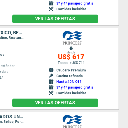
3º y 4º pasajero gratis
Comidas incluidas
VER LAS OFERTAS
BAHAMAS, PUERTO RICO, REPÚBLICA DOMINICANA, ESTADOS UNIDOS, MÉXICO, BELICE, HONDURAS
Itinerario : Fort Lauderdale, Celebration Key, San Juan, Amber Cove, Fort Lauderdale, Cozumel, Belice, Roatan, Fort Lauderdale
desde
ess
US$ 617
Tasas: +US$ 711
 estándar
Crucero Premium
erdale
Cocina refinada
27
Hasta 40% Off
3º y 4º pasajero gratis
Comidas incluidas
VER LAS OFERTAS
REPÚBLICA DOMINICANA, PUERTO RICO, MÉXICO, HONDURAS, BELICE, ESTADOS UNIDOS
Itinerario : Fort Lauderdale, Amber Cove, San Juan, Grand Turk, Fort Lauderdale, Cozumel, Roatan, Belice, Fort Lauderdale