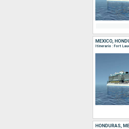
MÉXICO, HOND
Itinerario : Fort L
HONDURAS, MÉ