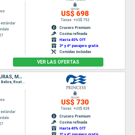
desde
ess
US$ 698
Tasas: +US$ 752
 estándar
Crucero Premium
erdale
Cocina refinada
27
Hasta 40% Off
3º y 4º pasajero gratis
Comidas incluidas
VER LAS OFERTAS
REPÚBLICA DOMINICANA, PUERTO RICO, ESTADOS UNIDOS, BELICE, HONDURAS, MÉXICO, BAHAMAS
Itinerario : Fort Lauderdale, Celebration Key, Amber Cove, San Juan, Grand Turk, Fort Lauderdale, Belice, Roatan, Cozumel, Celebration Key, Fort Lauderdale
desde
ess
US$ 730
Tasas: +US$ 828
 estándar
Crucero Premium
erdale
Cocina refinada
27
Hasta 40% Off
3º y 4º pasajero gratis