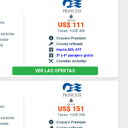
desde
ess
US$ 111
Tasas: +US$ 408
 estándar
Crucero Premium
erdale
Cocina refinada
26
Hasta 40% Off
3º y 4º pasajero gratis
Comidas incluidas
VER LAS OFERTAS
desde
ess
US$ 151
Tasas: +US$ 398
 estándar
Crucero Premium
erdale
Cocina refinada