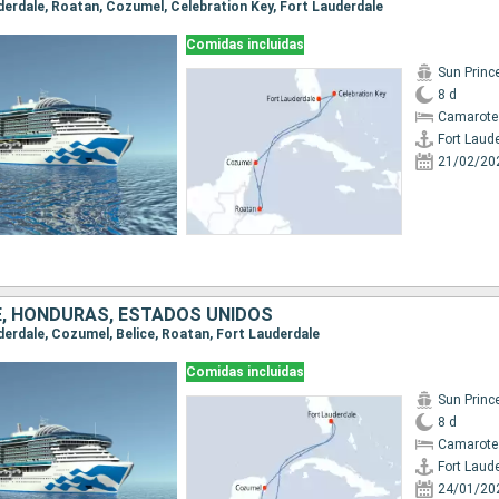
uderdale, Roatan, Cozumel, Celebration Key, Fort Lauderdale
Comidas incluidas
Sun Princ
8 d
Camarote
Fort Laud
21/02/20
CE, HONDURAS, ESTADOS UNIDOS
uderdale, Cozumel, Belice, Roatan, Fort Lauderdale
Comidas incluidas
Sun Princ
8 d
Camarote
Fort Laud
24/01/20