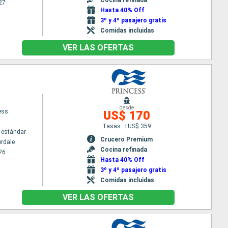
27
Hasta 40% Off
3º y 4º pasajero gratis
Comidas incluidas
VER LAS OFERTAS
desde
ess
US$ 170
Tasas: +US$ 359
 estándar
Crucero Premium
erdale
Cocina refinada
26
Hasta 40% Off
3º y 4º pasajero gratis
Comidas incluidas
VER LAS OFERTAS