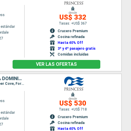
desde
ess
US$ 332
Tasas: +US$ 367
 estándar
Crucero Premium
erdale
Cocina refinada
27
Hasta 40% Off
3º y 4º pasajero gratis
Comidas incluidas
VER LAS OFERTAS
MÉXICO, BELICE, HONDURAS, ESTADOS UNIDOS, PUERTO RICO, REPÚBLICA DOMINICANA
Itinerario : Fort Lauderdale, Cozumel, Belice, Roatan, Fort Lauderdale, Grand Turk, San Juan, Amber Cove, Fort Lauderdale
desde
ess
US$ 530
Tasas: +US$ 718
 estándar
Crucero Premium
erdale
Cocina refinada
27
Hasta 40% Off