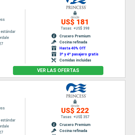
desde
ess
US$ 181
Tasas: +US$ 398
 estándar
Crucero Premium
erdale
Cocina refinada
27
Hasta 40% Off
3º y 4º pasajero gratis
Comidas incluidas
VER LAS OFERTAS
desde
ess
US$ 222
Tasas: +US$ 357
 estándar
Crucero Premium
erdale
Cocina refinada
27