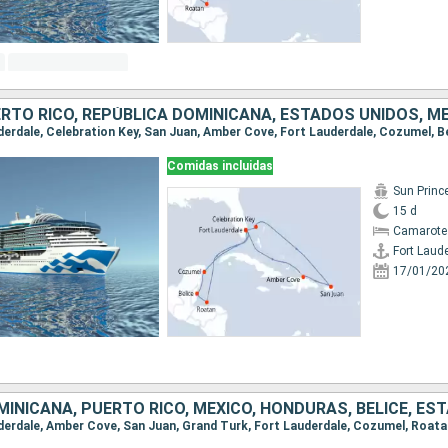
Comidas incluidas
Sun Princ
15 d
Camarote
Fort Laud
17/01/20