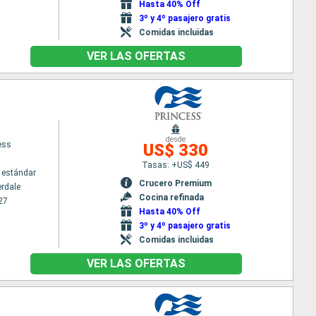
Hasta 40% Off
3º y 4º pasajero gratis
Comidas incluidas
VER LAS OFERTAS
desde
ess
US$ 330
Tasas: +US$ 449
 estándar
Crucero Premium
erdale
Cocina refinada
27
Hasta 40% Off
3º y 4º pasajero gratis
Comidas incluidas
VER LAS OFERTAS