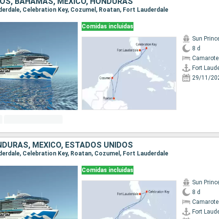
OS, BAHAMAS, MÉXICO, HONDURAS
uderdale, Celebration Key, Cozumel, Roatan, Fort Lauderdale
Comidas incluidas
Sun Princ
8 d
Camarote
Fort Laud
29/11/20
DURAS, MÉXICO, ESTADOS UNIDOS
uderdale, Celebration Key, Roatan, Cozumel, Fort Lauderdale
Comidas incluidas
Sun Princ
8 d
Camarote
Fort Laud