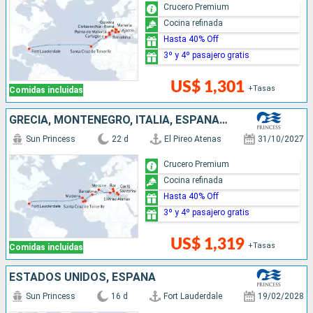
Crucero Premium
Cocina refinada
Hasta 40% Off
3º y 4º pasajero gratis
US$ 1,301
+Tasas
Comidas incluidas
GRECIA, MONTENEGRO, ITALIA, ESPAÑA, PORTUGAL, ESTADOS UNIDOS
Sun Princess
22 d
El Pireo Atenas
31/10/2027
Crucero Premium
Cocina refinada
Hasta 40% Off
3º y 4º pasajero gratis
US$ 1,319
+Tasas
Comidas incluidas
ESTADOS UNIDOS, ESPAÑA
Sun Princess
16 d
Fort Lauderdale
19/02/2028