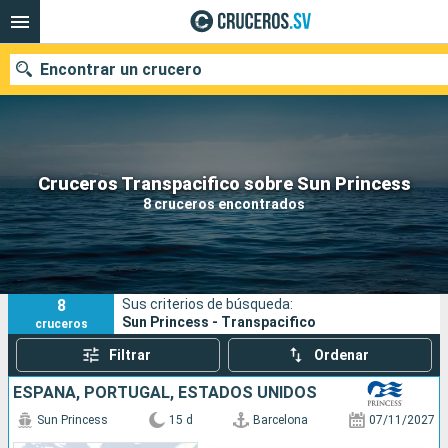
Encontrar un crucero
Nuestros destinos
Cruceros Transpacifico sobre Sun Princess
8 cruceros encontrados
Fecha de salida
Puertos
Compañías
8
Sus criterios de búsqueda:
Buscar
Sun Princess - Transpacifico
cruceros
Filtrar
Ordenar
ESPAÑA, PORTUGAL, ESTADOS UNIDOS
Sun Princess
15 d
Barcelona
07/11/2027