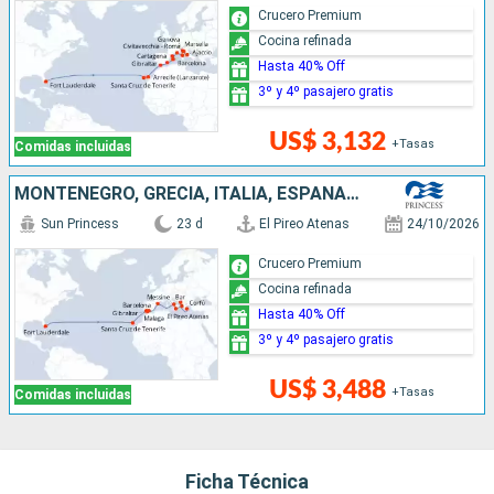
Crucero Premium
Cocina refinada
Hasta 40% Off
3º y 4º pasajero gratis
US$ 3,132
+Tasas
Comidas incluidas
MONTENEGRO, GRECIA, ITALIA, ESPAÑA, ESTADOS UNIDOS
Sun Princess
23 d
El Pireo Atenas
24/10/2026
Crucero Premium
Cocina refinada
Hasta 40% Off
3º y 4º pasajero gratis
US$ 3,488
+Tasas
Comidas incluidas
Ficha Técnica