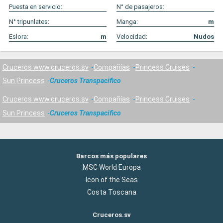
Puesta en servicio:
N° de pasajeros:
N° tripunlates:
Manga:
m
Eslora:
m
Velocidad:
Nudos
Cruceros www.cruceros.sv
Compañías
Princess Cruises
Sun Princess
Cruceros Transpacifico
Cruceros www.cruceros.sv
Compañías
Princess Cruises
Sun Princess
Cruceros Transpacifico
Barcos más populares
MSC World Europa
Icon of the Seas
Costa Toscana
Cruceros.sv