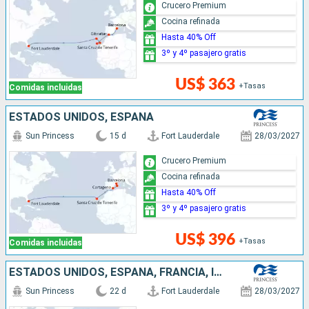
Crucero Premium
Cocina refinada
Hasta 40% Off
3º y 4º pasajero gratis
US$ 363
+Tasas
Comidas incluidas
ESTADOS UNIDOS, ESPAÑA
Sun Princess
15 d
Fort Lauderdale
28/03/2027
Crucero Premium
Cocina refinada
Hasta 40% Off
3º y 4º pasajero gratis
US$ 396
+Tasas
Comidas incluidas
ESTADOS UNIDOS, ESPAÑA, FRANCIA, ITALIA
Sun Princess
22 d
Fort Lauderdale
28/03/2027