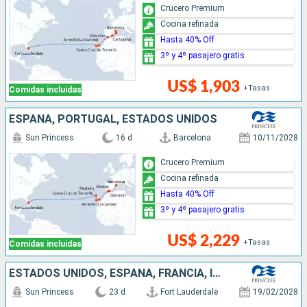
Crucero Premium
Cocina refinada
Hasta 40% Off
3º y 4º pasajero gratis
US$ 1,903
+Tasas
Comidas incluidas
ESPAÑA, PORTUGAL, ESTADOS UNIDOS
Sun Princess
16 d
Barcelona
10/11/2028
Crucero Premium
Cocina refinada
Hasta 40% Off
3º y 4º pasajero gratis
US$ 2,229
+Tasas
Comidas incluidas
ESTADOS UNIDOS, ESPAÑA, FRANCIA, ITALIA
Sun Princess
23 d
Fort Lauderdale
19/02/2028