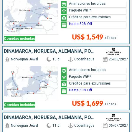
Animaciones Incluidas
Paquete WiFi*
Créditos para excursiones
Hasta 50% Off
US$ 1,549
+Tasas
Comidas incluidas
DINAMARCA, NORUEGA, ALEMANIA, POLONIA, LITUANIA, LETONIA, SUECIA, ESTONIA, FINLANDIA
Norwegian Jewel
10 d
Copenhague
25/08/2027
Animaciones Incluidas
Paquete WiFi*
Créditos para excursiones
Hasta 50% Off
US$ 1,699
+Tasas
Comidas incluidas
DINAMARCA, NORUEGA, ALEMANIA, POLONIA, LITUANIA, LETONIA, SUECIA, ESTONIA, FINLANDIA
Norwegian Jewel
11 d
Copenhague
06/07/2027