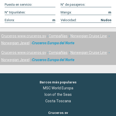
Puesta en servicio:
N° de pasajeros:
N° tripunlates:
Manga:
m
Eslora:
m
Velocidad:
Nudos
Cruceros www.cruceros.sv
Compañías
Norwegian Cruise Line
Norwegian Jewel
Cruceros Europa del Norte
Cruceros www.cruceros.sv
Compañías
Norwegian Cruise Line
Norwegian Jewel
Cruceros Europa del Norte
Barcos más populares
MSC World Europa
Icon of the Seas
Costa Toscana
Cruceros.sv