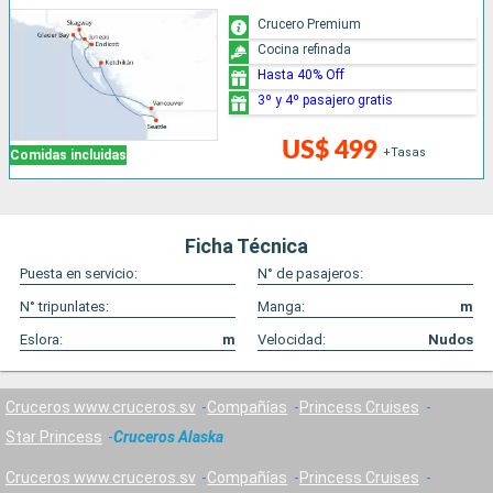
Crucero Premium
Cocina refinada
Hasta 40% Off
3º y 4º pasajero gratis
US$ 499
+Tasas
Comidas incluidas
Ficha Técnica
Puesta en servicio:
N° de pasajeros:
N° tripunlates:
Manga:
m
Eslora:
m
Velocidad:
Nudos
Cruceros www.cruceros.sv
Compañías
Princess Cruises
Star Princess
Cruceros Alaska
Cruceros www.cruceros.sv
Compañías
Princess Cruises