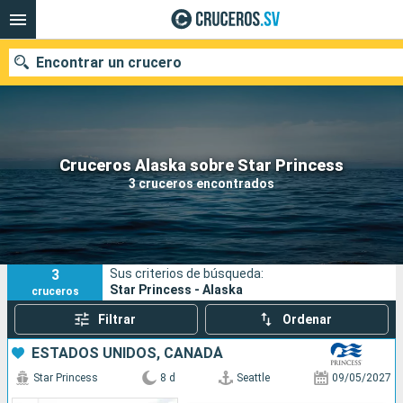
Encontrar un crucero
Nuestros destinos
Cruceros Alaska sobre Star Princess
3 cruceros encontrados
Fecha de salida
Puertos
Compañías
3
Sus criterios de búsqueda:
Buscar
Star Princess - Alaska
cruceros
Filtrar
Ordenar
ESTADOS UNIDOS, CANADÁ
Star Princess
8 d
Seattle
09/05/2027