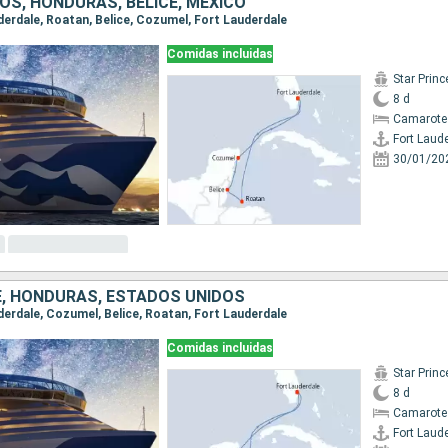
OS, HONDURAS, BELICE, MÉXICO
uderdale, Roatan, Belice, Cozumel, Fort Lauderdale
Comidas incluidas
Star Prin
8 d
Camarote
Fort Laud
30/01/20
CE, HONDURAS, ESTADOS UNIDOS
uderdale, Cozumel, Belice, Roatan, Fort Lauderdale
Comidas incluidas
Star Prin
8 d
Camarote
Fort Laud