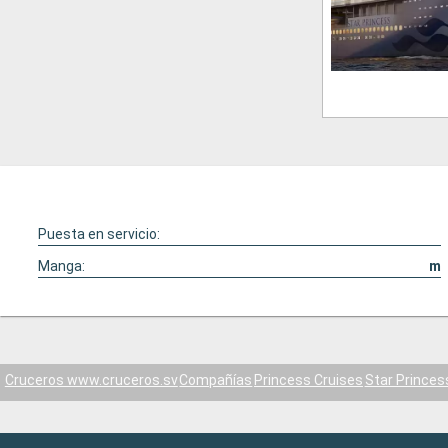
Puesta en servicio:
Manga:
m
Cruceros www.cruceros.sv
Compañías
Princess Cruises
Star Princes