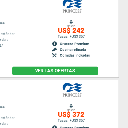
cess
desde
US$ 242
 estándar
Tasas: +US$ 357
erdale
Crucero Premium
27
Cocina refinada
Comidas incluidas
VER LAS OFERTAS
cess
desde
US$ 372
 estándar
Tasas: +US$ 357
erdale
Crucero Premium