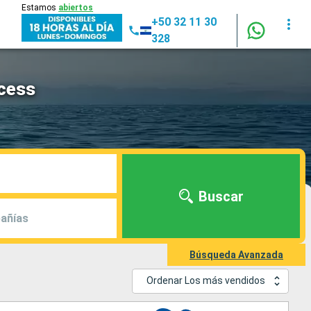
Estamos
abiertos
+50 32 11 30
328
ncess
Buscar
añías
Búsqueda Avanzada
Ordenar Los más vendidos