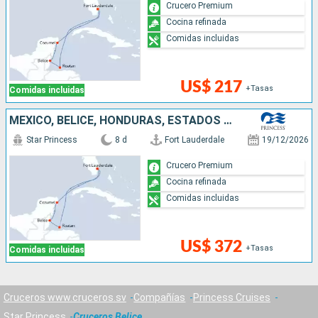
Crucero Premium
Cocina refinada
Comidas incluidas
US$ 217
+Tasas
Comidas incluidas
MÉXICO, BELICE, HONDURAS, ESTADOS UNIDOS
Star Princess
8 d
Fort Lauderdale
19/12/2026
Crucero Premium
Cocina refinada
Comidas incluidas
US$ 372
+Tasas
Comidas incluidas
Cruceros www.cruceros.sv
Compañías
Princess Cruises
Star Princess
Cruceros Belice