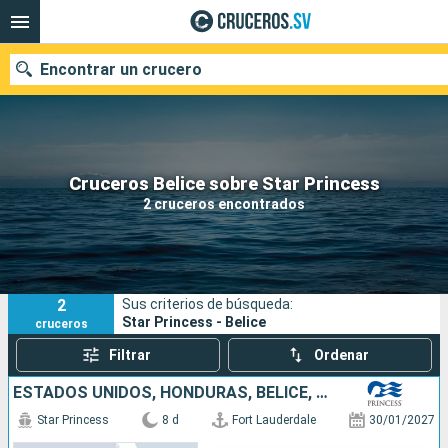
Encontrar un crucero
Nuestros destinos
Cruceros Belice sobre Star Princess
2 cruceros encontrados
Fecha de salida
Puertos
Compañías
2
Sus criterios de búsqueda:
Buscar
Star Princess - Belice
cruceros
Filtrar
Ordenar
ESTADOS UNIDOS, HONDURAS, BELICE, MÉXICO
Star Princess
8 d
Fort Lauderdale
30/01/2027