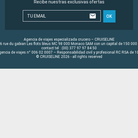
Recibe nuestras exclusivas ofertas
TU EMAIL
OK
Agencia de viajes especializada crucero – CRUISELINE
6 rue du gabian Les flots bleus MC 98 000 Monaco SAM con un capital de 150 000
contact tel : (00) 377 97 97 84 50
gencia de viajes n° 006 02 0007 – Responsabilidad civil y profesional RC RSA de
© CRUISELINE 2026 - all rights reserved