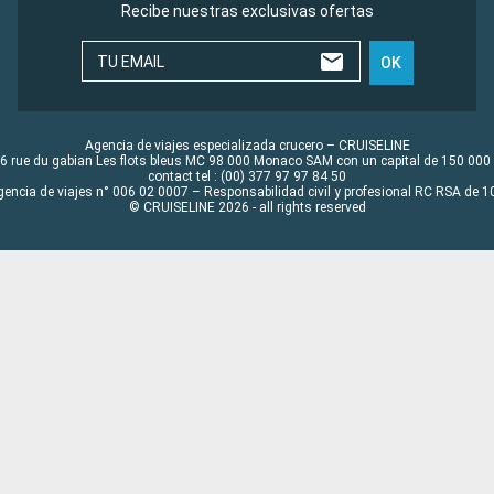
Recibe nuestras exclusivas ofertas
TU EMAIL
OK
Agencia de viajes especializada crucero – CRUISELINE
6 rue du gabian Les flots bleus MC 98 000 Monaco SAM con un capital de 150 000
contact tel : (00) 377 97 97 84 50
gencia de viajes n° 006 02 0007 – Responsabilidad civil y profesional RC RSA de
© CRUISELINE 2026 - all rights reserved