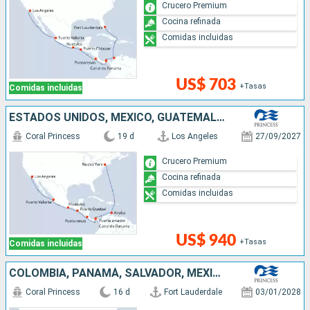
Crucero Premium
Cocina refinada
Comidas incluidas
US$ 703
+Tasas
Comidas incluidas
ESTADOS UNIDOS, MÉXICO, GUATEMALA, COSTA RICA, PANAMÁ, ARUBA
Coral Princess
19 d
Los Angeles
27/09/2027
Crucero Premium
Cocina refinada
Comidas incluidas
US$ 940
+Tasas
Comidas incluidas
COLOMBIA, PANAMÁ, SALVADOR, MÉXICO, ESTADOS UNIDOS
Coral Princess
16 d
Fort Lauderdale
03/01/2028