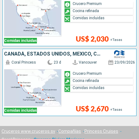
Crucero Premium
Cocina refinada
Comidas incluidas
US$ 2,030
+Tasas
Comidas incluidas
CANADÁ, ESTADOS UNIDOS, MÉXICO, COSTA RICA, PANAMÁ, ARUBA
Coral Princess
23 d
Vancouver
23/09/2026
Crucero Premium
Cocina refinada
Comidas incluidas
US$ 2,670
+Tasas
Comidas incluidas
Cruceros www.cruceros.sv
Compañías
Princess Cruises