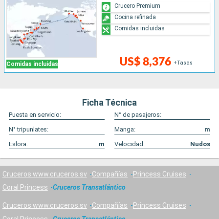
Crucero Premium
Cocina refinada
Comidas incluidas
US$ 8,376
+Tasas
Comidas incluidas
Ficha Técnica
Puesta en servicio:
N° de pasajeros:
N° tripunlates:
Manga:
m
Eslora:
m
Velocidad:
Nudos
Cruceros www.cruceros.sv
Compañías
Princess Cruises
Coral Princess
Cruceros Transatlántico
Cruceros www.cruceros.sv
Compañías
Princess Cruises
Coral Princess
Cruceros Transatlántico