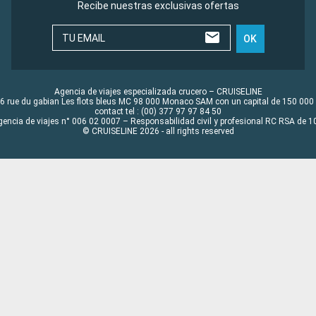
Recibe nuestras exclusivas ofertas
TU EMAIL
OK
Agencia de viajes especializada crucero – CRUISELINE
6 rue du gabian Les flots bleus MC 98 000 Monaco SAM con un capital de 150 000
contact tel : (00) 377 97 97 84 50
gencia de viajes n° 006 02 0007 – Responsabilidad civil y profesional RC RSA de
© CRUISELINE 2026 - all rights reserved