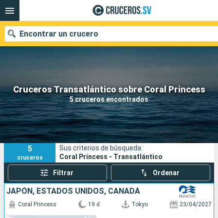
Encontrar un crucero
Nuestros destinos
Cruceros Transatlántico sobre Coral Princess
5 cruceros encontrados
Fecha de salida
Puertos
Compañías
5
Sus criterios de búsqueda:
Buscar
Coral Princess - Transatlántico
cruceros
Filtrar
Ordenar
JAPÓN, ESTADOS UNIDOS, CANADÁ
Coral Princess
19 d
Tokyo
23/04/2027