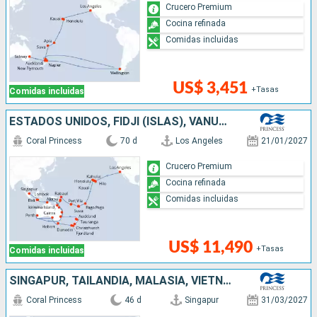
Crucero Premium
Cocina refinada
Comidas incluidas
US$ 3,451
+Tasas
Comidas incluidas
ESTADOS UNIDOS, FIDJI (ISLAS), VANUATU, PAPÚA NUEVA GUINEA, NUEVA ZELANDA, AUSTRALIA, INDONESIA, SINGAPUR
Coral Princess
70 d
Los Angeles
21/01/2027
Crucero Premium
Cocina refinada
Comidas incluidas
US$ 11,490
+Tasas
Comidas incluidas
SINGAPUR, TAILANDIA, MALASIA, VIETNAM, CHINA, TAIWÁN, JAPÓN, ESTADOS UNIDOS, CANADÁ
Coral Princess
46 d
Singapur
31/03/2027