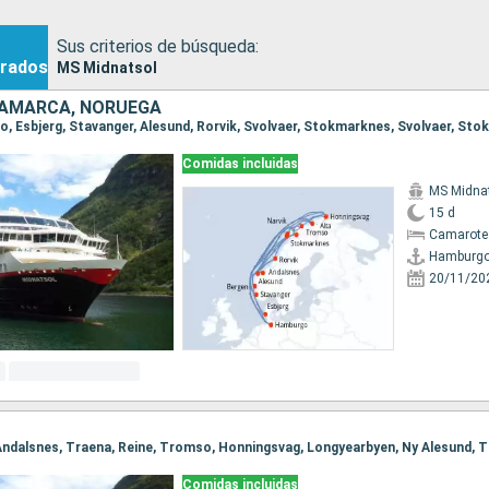
Sus criterios de búsqueda:
rados
MS Midnatsol
NAMARCA, NORUEGA
Comidas incluidas
MS Midna
15 d
Camarote
Hamburg
20/11/20
Comidas incluidas