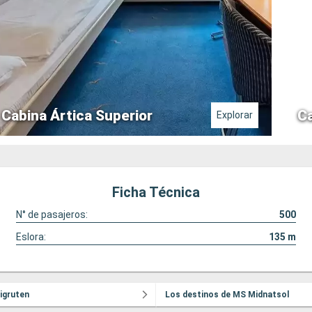
Cabina Ártica Superior
Ca
Explorar
Ficha Técnica
N° de pasajeros:
500
Eslora:
135
m
tigruten
Los destinos de MS Midnatsol