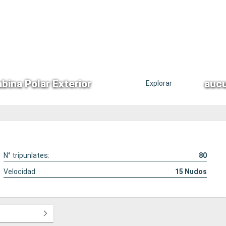
bina Polar Exterior
auc
Explorar
N° tripunlates:
80
Velocidad:
15
Nudos