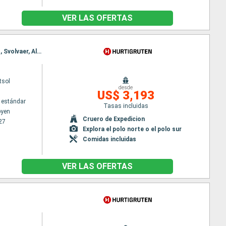
VER LAS OFERTAS
Itinerario : Longyearbyen, Ny Alesund, Tromso, Trondheim, Stokmarknes, Svolvaer, Stokmarknes, Svolvaer, Alesund, Spitzberg, Bergen, Alesund, Spitzberg, Bergen
tsol
desde
US$ 3,193
 estándar
Tasas incluidas
byen
Cruero de Expedicion
27
Explora el polo norte o el polo sur
Comidas incluidas
VER LAS OFERTAS