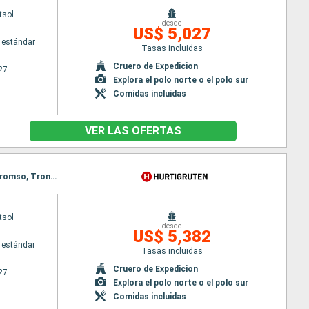
tsol
desde
US$ 5,027
 estándar
Tasas incluidas
Cruero de Expedicion
27
Explora el polo norte o el polo sur
Comidas incluidas
VER LAS OFERTAS
Itinerario : Bergen, Andalsnes, Traena, Reine, Tromso, Honningsvag, Ny Alesund, Longyearbyen, Tromso, Trondheim, Stokmarknes, Svolvaer, Stokmarknes, Svolvaer, Alesund, Spitzberg, Bergen, Alesund, Spitzberg, Bergen
tsol
desde
US$ 5,382
 estándar
Tasas incluidas
Cruero de Expedicion
27
Explora el polo norte o el polo sur
Comidas incluidas