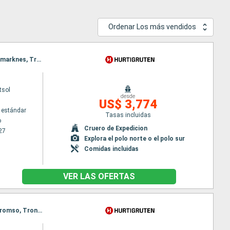
Ordenar Los más vendidos
Itinerario : Hamburgo, Esbjerg, Stavanger, Alesund, Rorvik, Svolvaer, Stokmarknes, Svolvaer, Stokmarknes, Tromso, Stokmarknes, Tromso, Honningsvag, Tromso, Honningsvag, Alta, Honningsvag, Alta, Narvik, Alta, Narvik, Andalsnes, Bergen, Andalsnes, Bergen, Hamburgo
tsol
desde
US$ 3,774
 estándar
Tasas incluidas
o
Cruero de Expedicion
27
Explora el polo norte o el polo sur
Comidas incluidas
VER LAS OFERTAS
Itinerario : Bergen, Andalsnes, Traena, Reine, Tromso, Honningsvag, Longyearbyen, Ny Alesund, Tromso, Trondheim, Stokmarknes, Svolvaer, Stokmarknes, Svolvaer, Alesund, Spitzberg, Bergen, Alesund, Spitzberg, Bergen