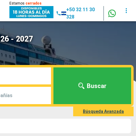
Estamos
cerrados
+50 32 11 30
328
26 - 2027
Buscar
añías
Búsqueda Avanzada