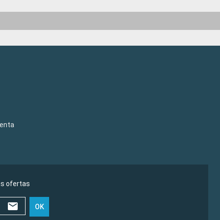
venta
as ofertas
OK