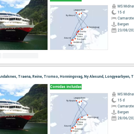
MS Midna
15 d
Camarote
Bergen
23/08/20
Comidas incluidas
MS Midna
15 d
Camarote
Bergen
28/06/20