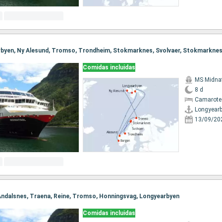
Comidas incluidas
MS Midna
8 d
Camarote
Longyear
13/09/20
, Andalsnes, Traena, Reine, Tromso, Honningsvag, Longyearbyen
Comidas incluidas