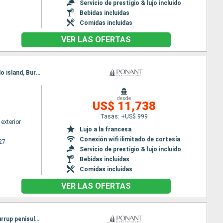
Servicio de prestigio & lujo incluido
Bebidas incluidas
Comidas incluidas
VER LAS OFERTAS
Itinerario : Fremantle, Jurien Bay, Abrolhos Islands, Shark Bay AU, Cap Peron, Ningaloo, Montebello island, Burrup penisula, Broome
desde
US$ 11,738
Tasas: +US$ 999
exterior
Lujo a la francesa
Conexión wifi ilimitado de cortesía
27
Servicio de prestigio & lujo incluido
Bebidas incluidas
Comidas incluidas
VER LAS OFERTAS
Itinerario : Fremantle, Abrolhos Islands, Cap Peron, Shark Bay AU, Ningaloo, Montebello island, Burrup penisula, Broome