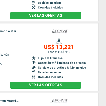
Bebidas incluidas
Comidas incluidas
VER LAS OFERTAS
Itinerario : Bali, Iles Sumbawa, Komodo, Iles Flores, Kalabahi, Barat Daya Island, Banda Neira, Mommon Waterfall, Triton Bay, Kei Islands, Dili, Darwin
desde
US$ 13,221
Tasas: +US$ 999
 balcón
Lujo a la francesa
Conexión wifi ilimitado de cortesía
27
Servicio de prestigio & lujo incluido
Bebidas incluidas
Comidas incluidas
VER LAS OFERTAS
Itinerario : Cairns, Alotau, , Tami Island, Madang, kopar village, Jayapura, Cenderawasih Bay, Mommon Waterfall, Triton Bay, Kei Islands, Darwin