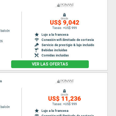
desde
US$ 9,042
Tasas: +US$ 999
 balcón
Lujo a la francesa
Conexión wifi ilimitado de cortesía
26
Servicio de prestigio & lujo incluido
Bebidas incluidas
Comidas incluidas
VER LAS OFERTAS
in
desde
US$ 11,236
Tasas: +US$ 999
 balcón
Lujo a la francesa
Conexión wifi ilimitado de cortesía