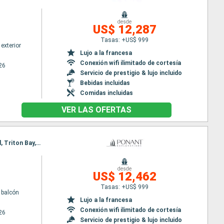
desde
US$ 12,287
Tasas: +US$ 999
exterior
Lujo a la francesa
Conexión wifi ilimitado de cortesía
26
Servicio de prestigio & lujo incluido
Bebidas incluidas
Comidas incluidas
VER LAS OFERTAS
Itinerario : Bali, Komodo, Iles Flores, Kalabahi, Barat Daya Island, Banda Neira, Mommon Waterfall, Triton Bay, asmat, Cape York, Lizard island, Cairns
desde
US$ 12,462
Tasas: +US$ 999
 balcón
Lujo a la francesa
Conexión wifi ilimitado de cortesía
26
Servicio de prestigio & lujo incluido