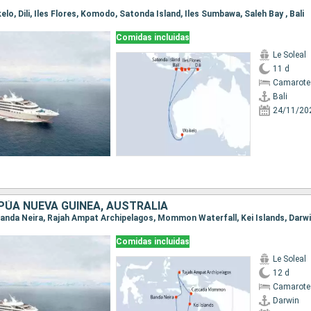
ikelo, Dili, Iles Flores, Komodo, Satonda Island, Iles Sumbawa, Saleh Bay , Bali
Comidas incluidas
Le Soleal
11 d
Camarote
Bali
24/11/20
PÚA NUEVA GUINEA, AUSTRALIA
, Banda Neira, Rajah Ampat Archipelagos, Mommon Waterfall, Kei Islands, Darw
Comidas incluidas
Le Soleal
12 d
Camarote
Darwin