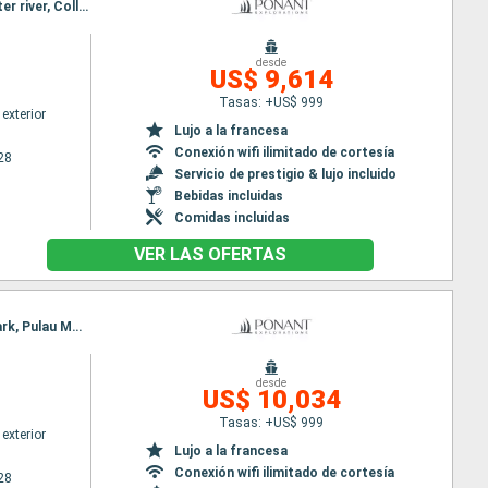
Itinerario : Darwin, King george river, Vansittart Bay, Ashmore Reef, Careening Bay, Malekula, Hunter river, Collier Bay, fr, Broome
desde
US$ 9,614
Tasas: +US$ 999
exterior
Lujo a la francesa
Conexión wifi ilimitado de cortesía
28
Servicio de prestigio & lujo incluido
Bebidas incluidas
Comidas incluidas
VER LAS OFERTAS
Itinerario : Manila, Cresta de Gallo Island, Cuatro Islands, Limasawa island, Tangkoko National Park, Pulau Molana, Pulau Saparua, Banda Neira, Mommon Waterfall, Triton Bay, Kei Islands, Darwin
desde
US$ 10,034
Tasas: +US$ 999
exterior
Lujo a la francesa
Conexión wifi ilimitado de cortesía
28