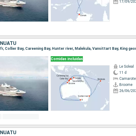
17/09/20
ANUATU
Comidas incluidas
Le Soleal
11 d
Camarote 
Broome
26/06/20
ANUATU