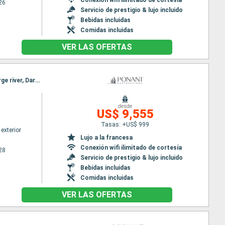
26
Servicio de prestigio & lujo incluido
Bebidas incluidas
Comidas incluidas
VER LAS OFERTAS
Itinerario : Broome, fr, Collier Bay, Careening Bay, Hunter river, Malekula, Vansittart Bay, King george river, Darwin
desde
US$ 9,555
Tasas: +US$ 999
exterior
Lujo a la francesa
Conexión wifi ilimitado de cortesía
28
Servicio de prestigio & lujo incluido
Bebidas incluidas
Comidas incluidas
VER LAS OFERTAS