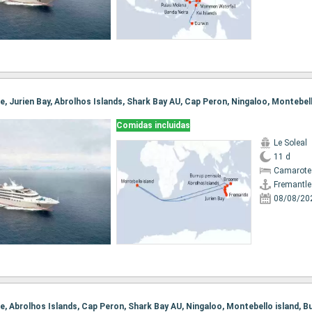
Comidas incluidas
Le Soleal
11 d
Camarote 
Fremantle
08/08/20