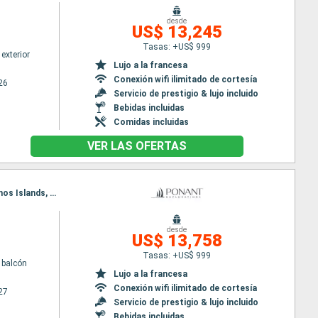
desde
US$ 13,245
Tasas: +US$ 999
exterior
Lujo a la francesa
Conexión wifi ilimitado de cortesía
26
Servicio de prestigio & lujo incluido
Bebidas incluidas
Comidas incluidas
VER LAS OFERTAS
Itinerario : Broome, Burrup penisula, Montebello island, Ningaloo, Shark Bay AU, Cap Peron, Abrolhos Islands, Fremantle
desde
US$ 13,758
Tasas: +US$ 999
 balcón
Lujo a la francesa
Conexión wifi ilimitado de cortesía
27
Servicio de prestigio & lujo incluido
Bebidas incluidas