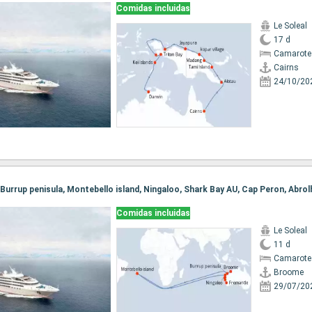
Comidas incluidas
Le Soleal
17 d
Camarote 
Cairns
24/10/20
Comidas incluidas
Le Soleal
11 d
Camarote
Broome
29/07/20