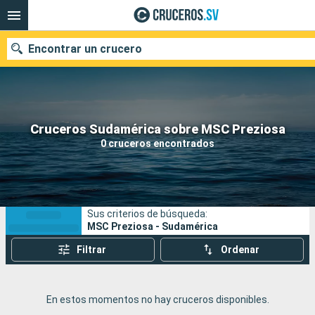
Encontrar un crucero
Nuestros destinos
Cruceros Sudamérica sobre MSC Preziosa
0 cruceros encontrados
Fecha de salida
Puertos
Compañías
Sus criterios de búsqueda:
Buscar
MSC Preziosa - Sudamérica
Filtrar
Ordenar
En estos momentos no hay cruceros disponibles.