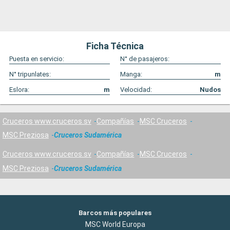
Ficha Técnica
Puesta en servicio:
N° de pasajeros:
N° tripunlates:
Manga:
m
Eslora:
m
Velocidad:
Nudos
Cruceros www.cruceros.sv
Compañías
MSC Cruceros
MSC Preziosa
Cruceros Sudamérica
Cruceros www.cruceros.sv
Compañías
MSC Cruceros
MSC Preziosa
Cruceros Sudamérica
Barcos más populares
MSC World Europa