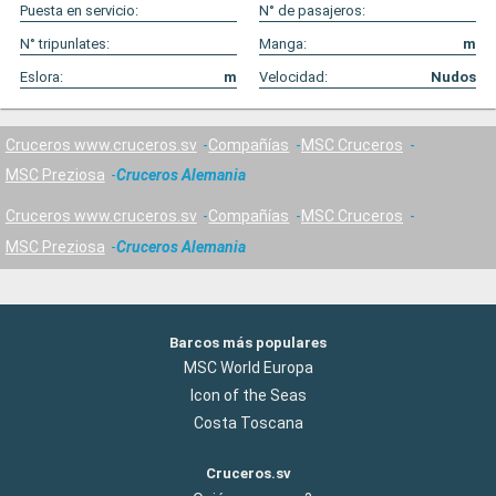
Puesta en servicio:
N° de pasajeros:
N° tripunlates:
Manga:
m
Eslora:
m
Velocidad:
Nudos
Cruceros www.cruceros.sv
Compañías
MSC Cruceros
MSC Preziosa
Cruceros Alemania
Cruceros www.cruceros.sv
Compañías
MSC Cruceros
MSC Preziosa
Cruceros Alemania
Barcos más populares
MSC World Europa
Icon of the Seas
Costa Toscana
Cruceros.sv