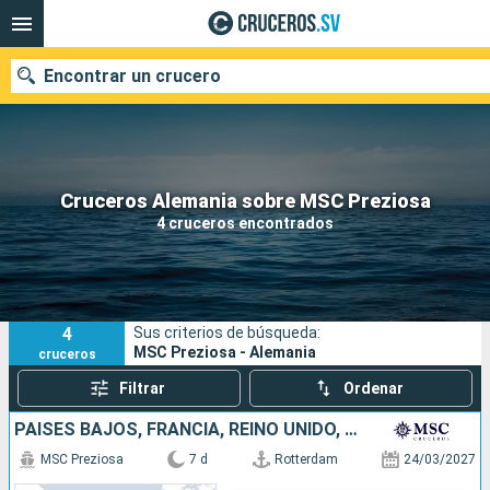
Encontrar un crucero
Nuestros destinos
Cruceros Alemania sobre MSC Preziosa
4 cruceros encontrados
Fecha de salida
Puertos
Compañías
4
Sus criterios de búsqueda:
Buscar
MSC Preziosa - Alemania
cruceros
Filtrar
Ordenar
PAISES BAJOS, FRANCIA, REINO UNIDO, ALEMANIA
MSC Preziosa
7 d
Rotterdam
24/03/2027