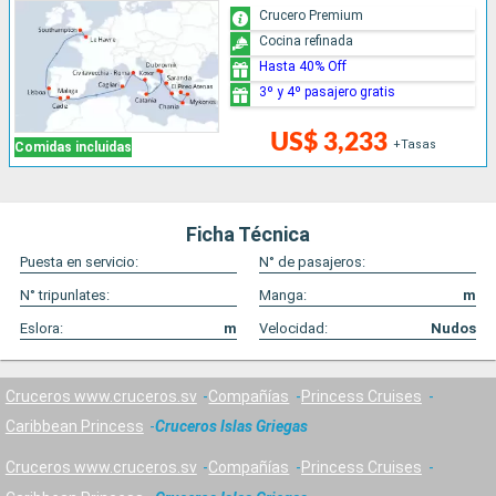
Crucero Premium
Cocina refinada
Hasta 40% Off
3º y 4º pasajero gratis
US$ 3,233
+Tasas
Comidas incluidas
Ficha Técnica
Puesta en servicio:
N° de pasajeros:
N° tripunlates:
Manga:
m
Eslora:
m
Velocidad:
Nudos
Cruceros www.cruceros.sv
Compañías
Princess Cruises
Caribbean Princess
Cruceros Islas Griegas
Cruceros www.cruceros.sv
Compañías
Princess Cruises