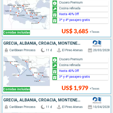
Crucero Premium
Cocina refinada
Hasta 40% Off
3º y 4º pasajero gratis
US$ 3,685
+Tasas
Comidas incluidas
GRECIA, ALBANIA, CROACIA, MONTENEGRO, ITALIA
Caribbean Princess
11 d
El Pireo Atenas
20/03/2028
Crucero Premium
Cocina refinada
Hasta 40% Off
3º y 4º pasajero gratis
US$ 1,979
+Tasas
Comidas incluidas
GRECIA, ALBANIA, CROACIA, MONTENEGRO, ITALIA
Caribbean Princess
11 d
El Pireo Atenas
10/04/2028