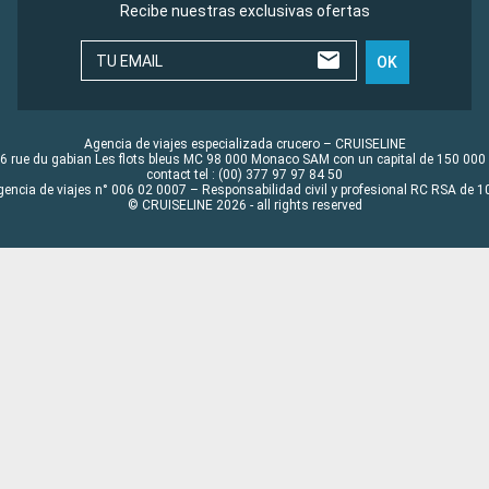
Recibe nuestras exclusivas ofertas
TU EMAIL
OK
Agencia de viajes especializada crucero – CRUISELINE
6 rue du gabian Les flots bleus MC 98 000 Monaco SAM con un capital de 150 000
contact tel : (00) 377 97 97 84 50
gencia de viajes n° 006 02 0007 – Responsabilidad civil y profesional RC RSA de
© CRUISELINE 2026 - all rights reserved