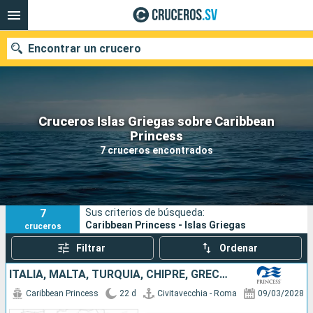
Encontrar un crucero
Cruceros Islas Griegas sobre Caribbean
Nuestros destinos
Princess
7 cruceros encontrados
Fecha de salida
Puertos
Compañías
7
Sus criterios de búsqueda:
Buscar
Caribbean Princess - Islas Griegas
cruceros
Filtrar
Ordenar
ITALIA, MALTA, TURQUÍA, CHIPRE, GRECIA, ALBANIA, CROACIA, MONTENEGRO
Caribbean Princess
22 d
Civitavecchia - Roma
09/03/2028