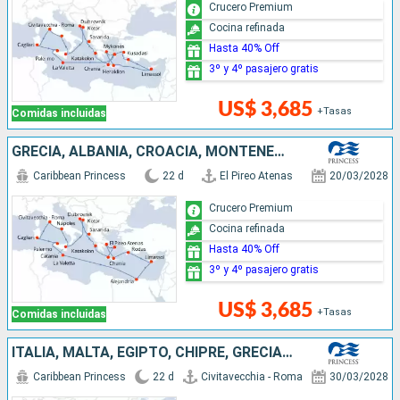
Crucero Premium
Cocina refinada
Hasta 40% Off
3º y 4º pasajero gratis
US$ 3,685
+Tasas
Comidas incluidas
GRECIA, ALBANIA, CROACIA, MONTENEGRO, ITALIA, MALTA, EGIPTO, CHIPRE
Caribbean Princess
22 d
El Pireo Atenas
20/03/2028
Crucero Premium
Cocina refinada
Hasta 40% Off
3º y 4º pasajero gratis
US$ 3,685
+Tasas
Comidas incluidas
ITALIA, MALTA, EGIPTO, CHIPRE, GRECIA, ALBANIA, CROACIA, MONTENEGRO
Caribbean Princess
22 d
Civitavecchia - Roma
30/03/2028