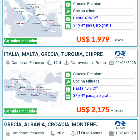
Crucero Premium
Cocina refinada
Hasta 40% Off
3º y 4º pasajero gratis
US$ 1,979
+Tasas
Comidas incluidas
ITALIA, MALTA, GRECIA, TURQUÍA, CHIPRE
Caribbean Princess
12 d
Civitavecchia - Roma
09/03/2028
Crucero Premium
Cocina refinada
Hasta 40% Off
3º y 4º pasajero gratis
US$ 2,175
+Tasas
Comidas incluidas
GRECIA, ALBANIA, CROACIA, MONTENEGRO, ITALIA, ESPAÑA, PORTUGAL, FRANCIA, REINO UNIDO
Caribbean Princess
20 d
El Pireo Atenas
10/04/2028