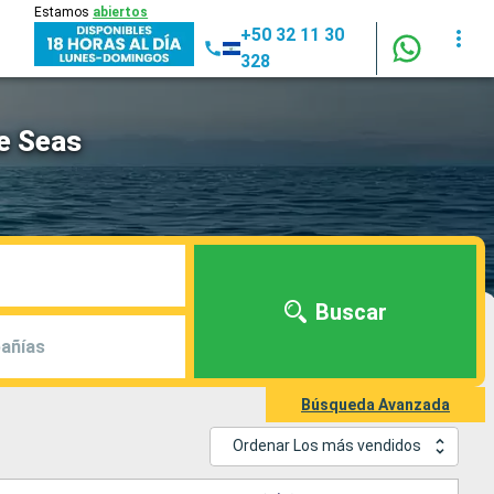
Estamos
abiertos
+50 32 11 30
328
e Seas
Buscar
añías
Búsqueda Avanzada
Ordenar Los más vendidos