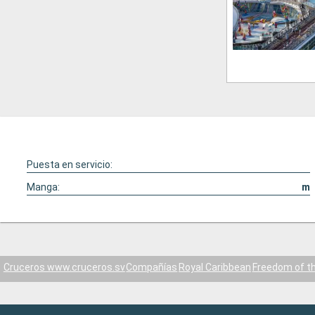
Puesta en servicio:
Manga:
m
Cruceros www.cruceros.sv
Compañías
Royal Caribbean
Freedom of t