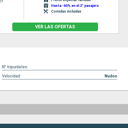
27
Hasta -60% en el 2° pasajero
Comidas incluidas
VER LAS OFERTAS
N° tripunlates:
Velocidad:
Nudos