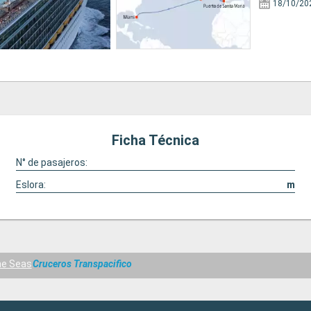
18/10/20
Ficha Técnica
N° de pasajeros:
Eslora:
m
he Seas
Cruceros Transpacifico