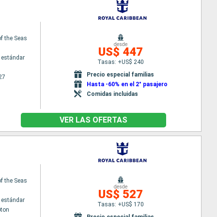
f the Seas
desde
US$ 447
 estándar
Tasas: +US$ 240
Precio especial familias
27
Hasta -60% en el 2° pasajero
Comidas incluidas
VER LAS OFERTAS
f the Seas
desde
US$ 527
 estándar
Tasas: +US$ 170
ton
Precio especial familias