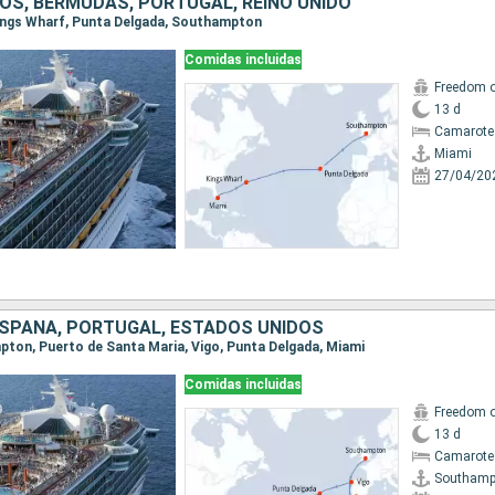
OS, BERMUDAS, PORTUGAL, REINO UNIDO
 Kings Wharf, Punta Delgada, Southampton
Comidas incluidas
Freedom o
13 d
Camarote
Miami
27/04/20
 ESPAÑA, PORTUGAL, ESTADOS UNIDOS
mpton, Puerto de Santa Maria, Vigo, Punta Delgada, Miami
Comidas incluidas
Freedom o
13 d
Camarote
Southamp