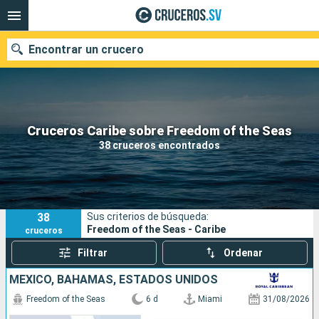
Encontrar un crucero
Nuestros destinos
Cruceros Caribe sobre Freedom of the Seas
38 cruceros encontrados
Fecha de salida
Puertos
Compañías
38
Sus criterios de búsqueda:
Buscar
Freedom of the Seas - Caribe
cruceros
Filtrar
Ordenar
MÉXICO, BAHAMAS, ESTADOS UNIDOS
Freedom of the Seas
6 d
Miami
31/08/2026