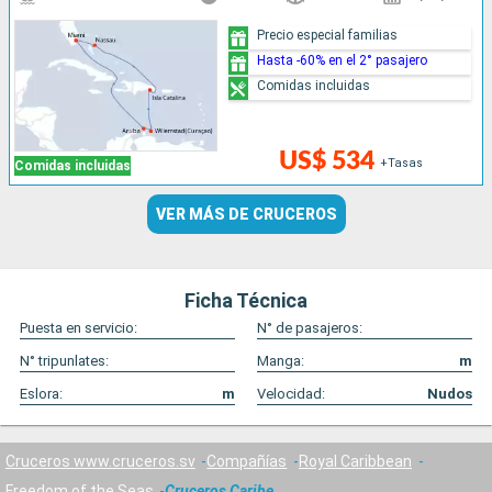
Precio especial familias
Hasta -60% en el 2° pasajero
Comidas incluidas
US$ 534
+Tasas
Comidas incluidas
VER MÁS DE CRUCEROS
Ficha Técnica
Puesta en servicio:
N° de pasajeros:
N° tripunlates:
Manga:
m
Eslora:
m
Velocidad:
Nudos
Cruceros www.cruceros.sv
Compañías
Royal Caribbean
Freedom of the Seas
Cruceros Caribe