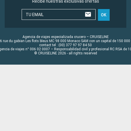
Recibe nuestras exclusivas ofertas
TU EMAIL
OK
Agencia de viajes especializada crucero – CRUISELINE
6 rue du gabian Les flots bleus MC 98 000 Monaco SAM con un capital de 150 000
contact tel : (00) 377 97 97 84 50
gencia de viajes n° 006 02 0007 – Responsabilidad civil y profesional RC RSA de
© CRUISELINE 2026 - all rights reserved