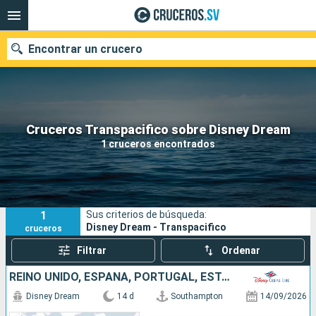
Encontrar un crucero
Nuestros destinos
Cruceros Transpacifico sobre Disney Dream
1 cruceros encontrados
Fecha de salida
Puertos
Compañías
1
Sus criterios de búsqueda:
Buscar
Disney Dream - Transpacifico
cruceros
Filtrar
Ordenar
REINO UNIDO, ESPAÑA, PORTUGAL, ESTADOS UNIDOS
Disney Dream
14 d
Southampton
14/09/2026