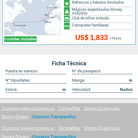
Refrescos y helados ilimitados
Mágicos espectáculos Disney
incluidos
Club de niños incluido
Camarotes familiares
US$ 1,833
+Tasas
Comidas incluidas
Ficha Técnica
Puesta en servicio:
N° de pasajeros:
N° tripunlates:
Manga:
m
Eslora:
m
Velocidad:
Nudos
Cruceros www.cruceros.sv
Compañías
Disney Cruise Line
Disney Dream
Cruceros Transpacifico
Cruceros www.cruceros.sv
Compañías
Disney Cruise Line
Disney Dream
Cruceros Transpacifico