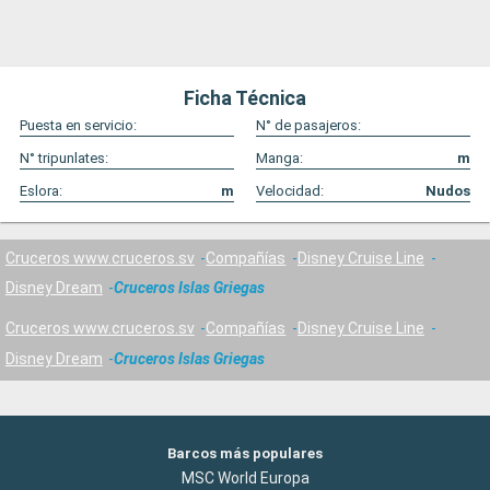
Ficha Técnica
Puesta en servicio:
N° de pasajeros:
N° tripunlates:
Manga:
m
Eslora:
m
Velocidad:
Nudos
Cruceros www.cruceros.sv
Compañías
Disney Cruise Line
Disney Dream
Cruceros Islas Griegas
Cruceros www.cruceros.sv
Compañías
Disney Cruise Line
Disney Dream
Cruceros Islas Griegas
Barcos más populares
MSC World Europa