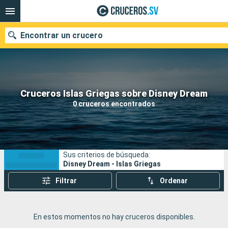
Encontrar un crucero
Nuestros destinos
Cruceros Islas Griegas sobre Disney Dream
0 cruceros encontrados
Fecha de salida
Puertos
Compañías
Sus criterios de búsqueda:
Buscar
Disney Dream - Islas Griegas
Filtrar
Ordenar
En estos momentos no hay cruceros disponibles.