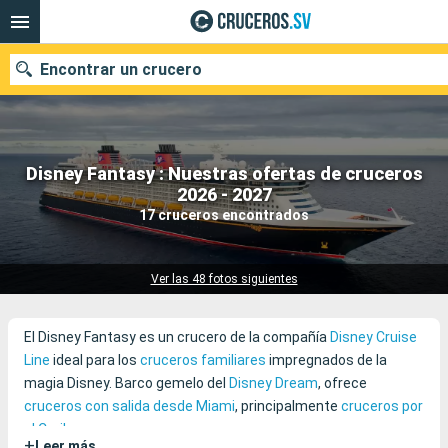
Encontrar un crucero
Disney Fantasy : Nuestras ofertas de cruceros
Nuestros destinos
2026 - 2027
17 cruceros encontrados
Fecha de salida
Puertos
Compañías
Ver las 48 fotos siguientes
Buscar
El Disney Fantasy es un crucero de la compañía
Disney Cruise
Line
ideal para los
cruceros familiares
impregnados de la
magia Disney. Barco gemelo del
Disney Dream
, ofrece
cruceros con salida desde Miami
, principalmente
cruceros por
el Caribe
.
+
Leer más