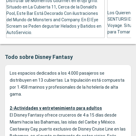
Disfrutar de Momentos Gourmet en el ojo grito.
Situado en La Cubierta 11, Cerca de la Donald's
Los Quieren T
Pool, Este Bar Está Decorado Con ilustraciones
SENTURSI EN 
del Mundo de Monsters and Company. En El Eye
Voyage. Situado
Scream se Peden degustar Helados y Batidos en
para Tomar Di
AutoServicio.
Todo sobre Disney Fantasy
Los espacios dedicados a los 4.000 pasajeros se
distribuyen en 13 cubiertas. La tripulación está compuesta
por 1.458 marinos y profesionales de la hotelería de alta
gama.
2-Actividades y entretenimiento para adultos
El Disney Fantasy ofrece cruceros de 4 a 15 días desde
Miami hacia las Bahamas, las islas del Caribe y México.
Castaway Cay, puerto exclusivo de Disney Cruise Line en las