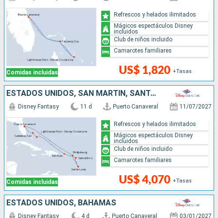
Refrescos y helados ilimitados
Mágicos espectáculos Disney
incluidos
Club de niños incluido
Camarotes familiares
US$ 1,820
+Tasas
Comidas incluidas
ESTADOS UNIDOS, SAN MARTÍN, SANTA LUCIA, ANTIGUA Y BARBUDA, PUERTO RICO, BAHAMAS
Disney Fantasy
11 d
Puerto Canaveral
11/07/2027
Refrescos y helados ilimitados
Mágicos espectáculos Disney
incluidos
Club de niños incluido
Camarotes familiares
US$ 4,070
+Tasas
Comidas incluidas
ESTADOS UNIDOS, BAHAMAS
Disney Fantasy
4 d
Puerto Canaveral
03/01/2027