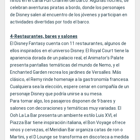
niños en el canal Fun Channel del barco. Algunas noches, se
celebran aventuras piratas a bordo, donde los personajes
de Disney salen al encuentro de los jóvenes y participan en
actividades divertidas por todo el barco.
4-Restaurantes, bares y salones
El Disney Fantasy cuenta con 11 restaurantes, algunos de
ellos inspirados en el universo Disney. El Royal Court tiene la
apariencia dorada de un palacio real, el Animator’s Palate
presenta pantallas temáticas del mundo de Nemo, y el
Enchanted Garden recrea los jardines de Versalles. Más
clásico, el Remy rinde homenaje a la gastronomía francesa.
Cualquiera sea la elección, espere cenar en compañía de un
personaje Disney que podría unirse a su mesa.
Para tomar algo, los pasajeros disponen de 9 bares y
salones con decoraciones y temáticas muy variadas. El
Ooh La La Bar presenta un ambiente estilo Luis XVI, el
Piazza Bar tiene inspiración italiana, el Bon Voyage ofrece
vinos y cervezas, el Meridian Bar organiza catas de ron o
Martini, y el D Lounge se transforma en discoteca a medida