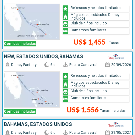
Refrescos y helados ilimitados
Mágicos espectáculos Disney
incluidos
Club de niños incluido
Camarotes familiares
US$ 1,455
+Tasas
Comidas incluidas
NEW, ESTADOS UNIDOS,BAHAMAS
Disney Fantasy
6 d
Puerto Canaveral
20/09/2026
Refrescos y helados ilimitados
Mágicos espectáculos Disney
incluidos
Club de niños incluido
Camarotes familiares
US$ 1,556
Tasas incluidas
Comidas incluidas
BAHAMAS, ESTADOS UNIDOS
Disney Fantasy
6 d
Puerto Canaveral
21/05/2027