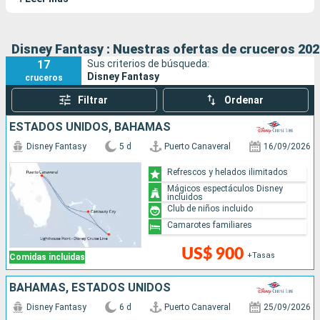
1-El barco
El Disney Fantasy fue botado el 10 de enero de 2012 en los
astilleros Meyer Werft de Papenburg, Alemania. Mide 339,8
Disney Fantasy : Nuestras ofertas de cruceros 202
metros de largo, 37 metros de ancho y tiene un tonelaje de
17
Sus criterios de búsqueda:
129.690 toneladas. Sus líneas rinden homenaje a los míticos
Disney Fantasy
cruceros
transatlánticos de los años 30.
Filtrar
Ordenar
ESTADOS UNIDOS, BAHAMAS
Disney Fantasy
5 d
Puerto Canaveral
16/09/2026
Refrescos y helados ilimitados
Mágicos espectáculos Disney
incluidos
Club de niños incluido
Camarotes familiares
US$ 900
+Tasas
Comidas incluidas
BAHAMAS, ESTADOS UNIDOS
Disney Fantasy
6 d
Puerto Canaveral
25/09/2026