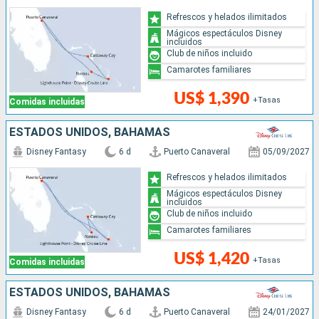
Refrescos y helados ilimitados
Mágicos espectáculos Disney
incluidos
Club de niños incluido
Camarotes familiares
US$ 1,390
+Tasas
Comidas incluidas
ESTADOS UNIDOS, BAHAMAS
Disney Fantasy
6 d
Puerto Canaveral
05/09/2027
Refrescos y helados ilimitados
Mágicos espectáculos Disney
incluidos
Club de niños incluido
Camarotes familiares
US$ 1,420
+Tasas
Comidas incluidas
ESTADOS UNIDOS, BAHAMAS
Disney Fantasy
6 d
Puerto Canaveral
24/01/2027