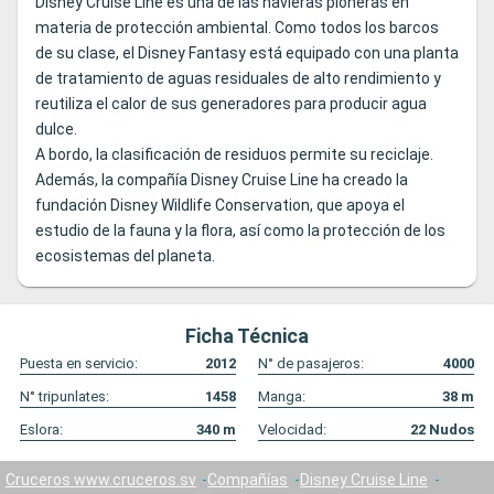
Disney Cruise Line es una de las navieras pioneras en
materia de protección ambiental. Como todos los barcos
de su clase, el Disney Fantasy está equipado con una planta
de tratamiento de aguas residuales de alto rendimiento y
reutiliza el calor de sus generadores para producir agua
dulce.
A bordo, la clasificación de residuos permite su reciclaje.
Además, la compañía Disney Cruise Line ha creado la
fundación Disney Wildlife Conservation, que apoya el
estudio de la fauna y la flora, así como la protección de los
ecosistemas del planeta.
Ficha Técnica
Puesta en servicio:
2012
N° de pasajeros:
4000
N° tripunlates:
1458
Manga:
38
m
Eslora:
340
m
Velocidad:
22
Nudos
Cruceros www.cruceros.sv
Compañías
Disney Cruise Line