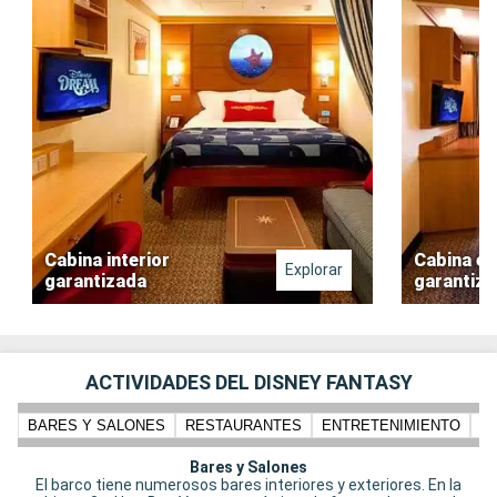
Cabina interior
Cabina ex
Explorar
garantizada
garantiz
ACTIVIDADES DEL DISNEY FANTASY
BARES Y SALONES
RESTAURANTES
ENTRETENIMIENTO
N
Bares y Salones
El barco tiene numerosos bares interiores y exteriores. En la