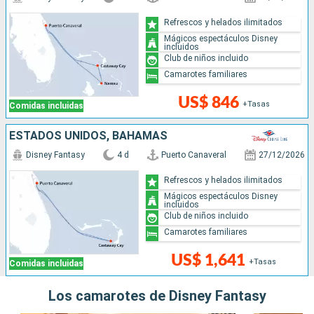
Refrescos y helados ilimitados
Mágicos espectáculos Disney
incluidos
Club de niños incluido
Camarotes familiares
US$ 846
+Tasas
Comidas incluidas
ESTADOS UNIDOS, BAHAMAS
Disney Fantasy
4 d
Puerto Canaveral
27/12/2026
Refrescos y helados ilimitados
Mágicos espectáculos Disney
incluidos
Club de niños incluido
Camarotes familiares
US$ 1,641
+Tasas
Comidas incluidas
Los camarotes de Disney Fantasy